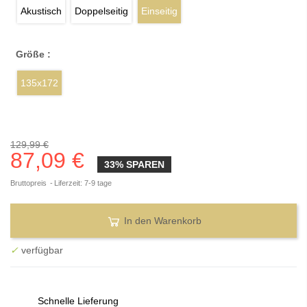
Akustisch
Doppelseitig
Einseitig
Größe :
135x172
129,99 €
87,09 €
33% SPAREN
Bruttopreis
Liferzeit: 7-9 tage
In den Warenkorb
✓
verfügbar
Schnelle Lieferung