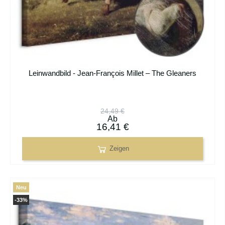
Leinwandbild - Jean-François Millet – The Gleaners
24,49 €
Ab
16,41 €
Zeigen
Neu
-33%