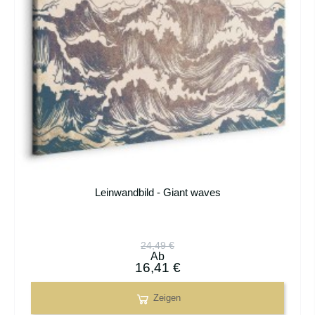
Leinwandbild - Giant waves
24,49 €
Ab
16,41 €
Zeigen