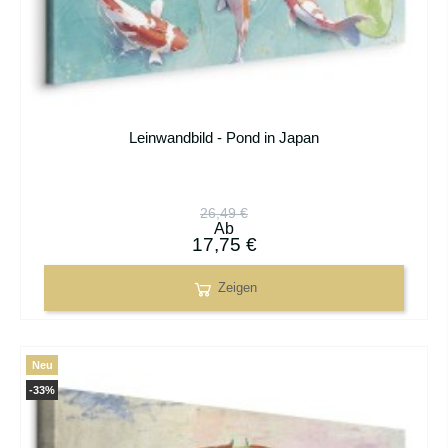
Leinwandbild - Pond in Japan
26,49 €
Ab
17,75 €
Zeigen
Neu
-33%