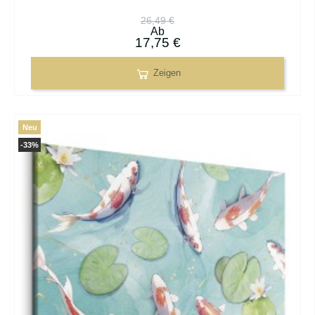
26,49 €
Ab
17,75 €
Zeigen
Neu
-33%