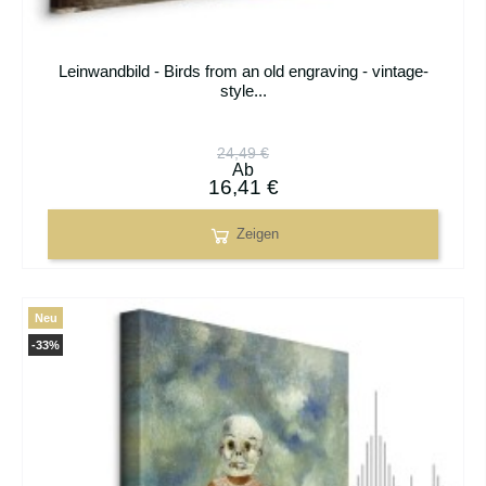
Leinwandbild - Birds from an old engraving - vintage-
style...
24,49 €
Ab
16,41 €
Zeigen
Neu
-33%