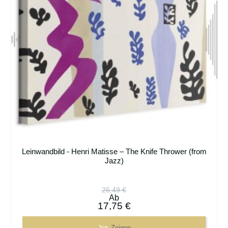
Leinwandbild - Henri Matisse – The Knife Thrower (from
Jazz)
26,49 €
Ab
17,75 €
Zeigen