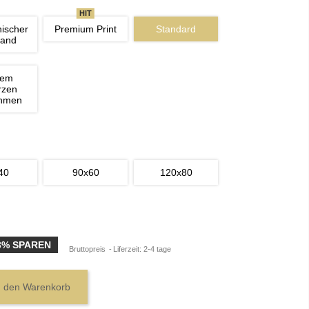
HIT
nischer 
Premium Print
Standard
wand
nem 
rzen 
ahmen
40
90x60
120x80
3% SPAREN
Bruttopreis
Liferzeit: 2-4 tage
n den Warenkorb