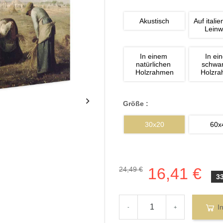
Akustisch
Auf italie
Lein
In einem 
In ei
natürlichen 
schwa
Holzrahmen
Holzr
Größe :
30x20
60x
16,41 €
24,49 €
3
I
-
+