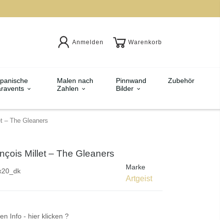
Anmelden
Warenkorb
panische
Malen nach
Pinnwand
Zubehör
ravents
Zahlen
Bilder
et – The Gleaners
nçois Millet – The Gleaners
Marke
x20_dk
Artgeist
en Info - hier klicken ?