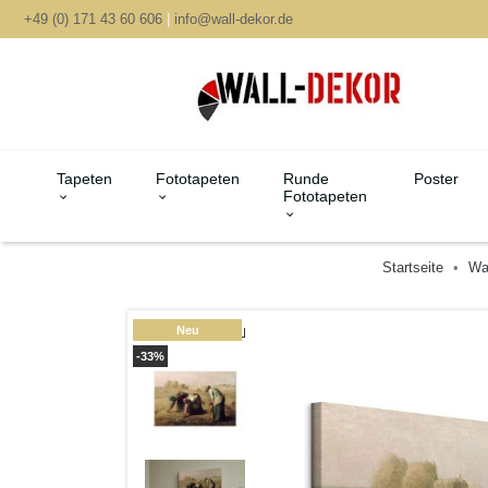
+49 (0) 171 43 60 606
|
info@wall-dekor.de
Tapeten
Fototapeten
Runde
Poster
Fototapeten
Startseite
Wa
Neu
-33%