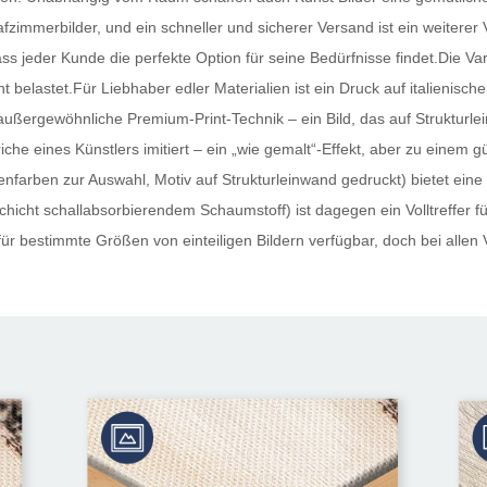
fzimmerbilder, und ein schneller und sicherer Versand ist ein weiterer 
dass jeder Kunde die perfekte Option für seine Bedürfnisse findet.Die Va
ht belastet.Für Liebhaber edler Materialien ist ein Druck auf italienis
außergewöhnliche Premium-Print-Technik – ein Bild, das auf Strukturle
iche eines Künstlers imitiert – ein „wie gemalt“-Effekt, aber zu einem 
nfarben zur Auswahl, Motiv auf Strukturleinwand gedruckt) bietet eine
hicht schallabsorbierendem Schaumstoff) ist dagegen ein Volltreffer für 
ür bestimmte Größen von einteiligen Bildern verfügbar, doch bei allen 