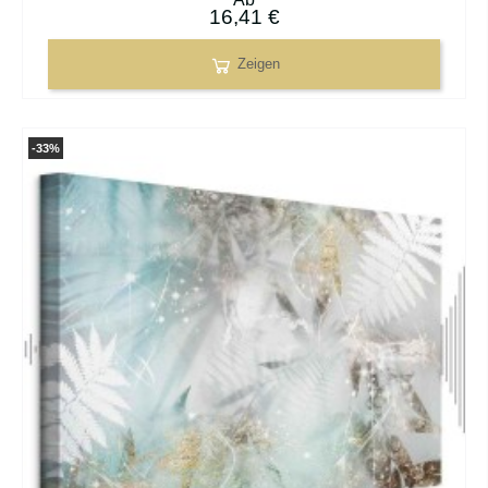
16,41 €
Zeigen
-33%