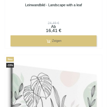
Leinwandbild - Landscape with a leaf
24,49 €
Ab
16,41 €
Zeigen
Neu
-33%