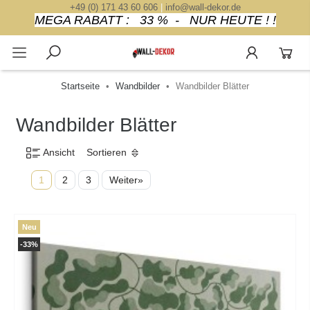
+49 (0) 171 43 60 606
|
info@wall-dekor.de
MEGA RABATT : 33 % - NUR HEUTE ! !
Startseite
Wandbilder
Wandbilder Blätter
Wandbilder Blätter
Ansicht
Sortieren
1
2
3
Weiter»
Neu
-33%