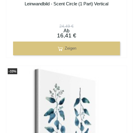
Leinwandbild - Scent Circle (1 Part) Vertical
24,49 €
Ab
16,41 €
Zeigen
-33%