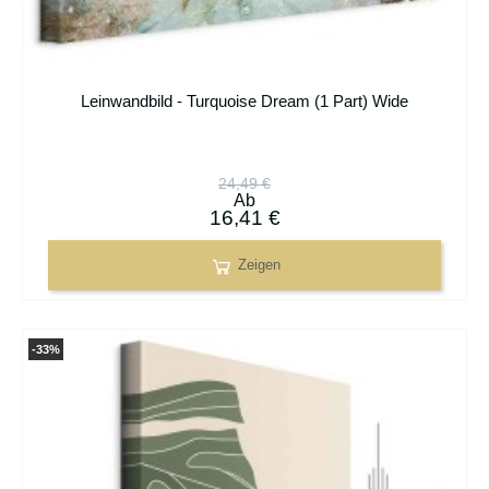
Leinwandbild - Turquoise Dream (1 Part) Wide
24,49 €
Ab
16,41 €
Zeigen
-33%