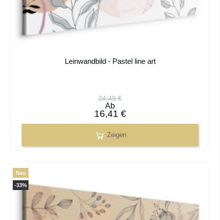
Leinwandbild - Pastel line art
24,49 €
Ab
16,41 €
Zeigen
Neu
-33%