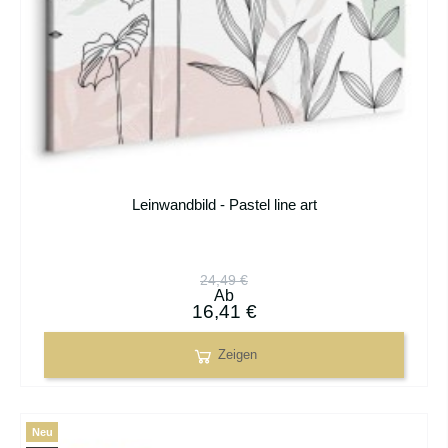
Leinwandbild - Pastel line art
24,49 €
Ab
16,41 €
Zeigen
Neu