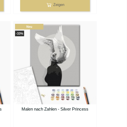
Zeigen
Neu
-33%
s
Malen nach Zahlen - Silver Princess