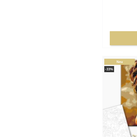
Neu
-33%