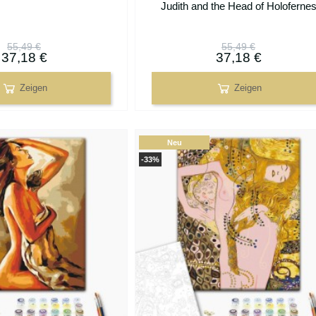
Judith and the Head of Holoferne
55,49 €
55,49 €
37,18 €
37,18 €
Zeigen
Zeigen
Neu
-33%