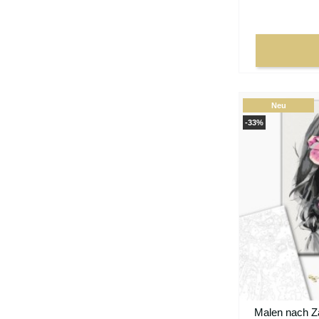
Neu
-33%
Malen nach Z