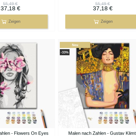
55,49 €
55,49 €
37,18 €
37,18 €
Zeigen
Zeigen
Neu
-33%
ahlen - Flowers On Eyes
Malen nach Zahlen - Gustav Klimt