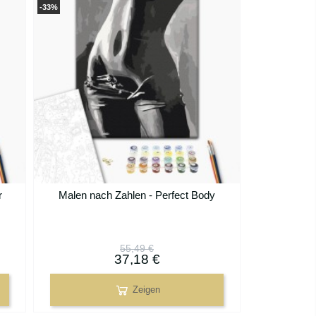
-33%
r
Malen nach Zahlen - Perfect Body
55,49 €
37,18 €
Zeigen