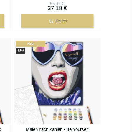
55,49 €
37,18 €
Zeigen
Neu
-33%
:
Malen nach Zahlen - Be Yourself