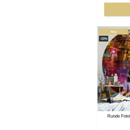
Neu
-33%
Runde Fotot