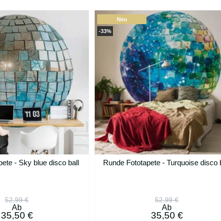
Neu
-33%
ete - Sky blue disco ball
Runde Fototapete - Turquoise disco b
52,99 €
52,99 €
Ab
Ab
35,50 €
35,50 €