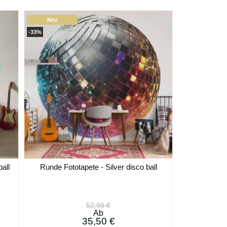
Neu
-33%
all
Runde Fototapete - Silver disco ball
52,99 €
Ab
35,50 €