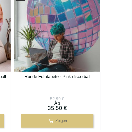
all
Runde Fototapete - Pink disco ball
52,99 €
Ab
35,50 €
Zeigen