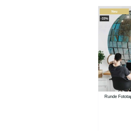
Neu
-33%
Runde Fototap