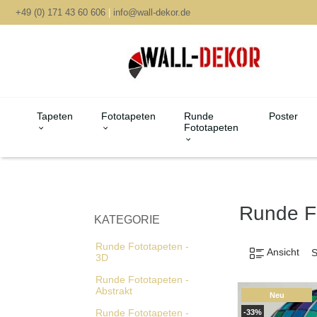
+49 (0) 171 43 60 606
|
info@wall-dekor.de
Tapeten
Fototapeten
Runde
Poster
Fototapeten
Runde F
KATEGORIE
Runde Fototapeten -
Ansicht
S
3D
Runde Fototapeten -
Abstrakt
Neu
Runde Fototapeten -
-33%