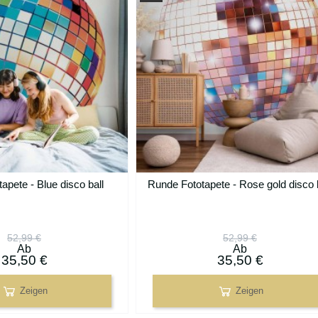
apete - Blue disco ball
Runde Fototapete - Rose gold disco b
52,99 €
52,99 €
Ab
Ab
35,50 €
35,50 €
Zeigen
Zeigen