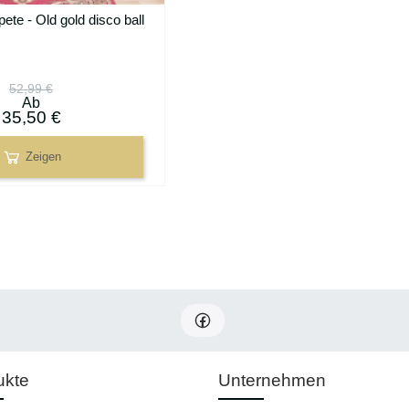
ete - Old gold disco ball
52,99 €
Ab
35,50 €
Zeigen
ukte
Unternehmen