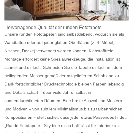
Hervorragende Qualität der
runden Fototapete
Unsere
runden Fototapeten
sind
selbstklebend
, wodurch sie als
Wandtattoo
oder auf jeder
glatten Oberfläche
(z. B.
Möbel
,
Nischen, Decke) verwendet werden können.
Klebstofffreie
Montage
erfordert keine Spezialwerkzeuge, die Installation ist
schnell und einfach
. Schneiden Sie die Tapete einfach mit dem
beiliegenden
Messer
gemäß der mitgelieferten
Schablone
zu.
Dank
fortschrittlicher Drucktechnologie
bleiben Farben
lebendig
und Details
scharf
– über viele Jahre, selbst in
sonnendurchfluteten Räumen
. Eine breite Auswahl an
Mustern
und Motiven
– von
subtilem Minimalismus
bis zu
farbenreichen
Kompositionen
– stellt sicher, dass jeder etwas Passendes findet.
„Runde Fototapete - Sky blue disco ball” lässt Ihr Interieur im