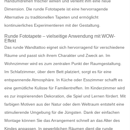
Handumdrehen
frischer
wirken und verleiht ihm eine
neue
Dimension
. Die
runde Fototapete
ist eine hervorragende
Alternative zu
traditionellen Tapeten
und ermöglicht
kontinuierliches Experimentieren mit der Gestaltung.
Runde Fototapete
– vielseitige Anwendung mit WOW-
Effekt
Das runde Wandtattoo
eignet sich hervorragend für verschiedene
Räume
und passt sich ihrem
Charakter
und
Zweck
an. Im
Wohnzimmer
wird es zum
zentralen Punkt
der Raumgestaltung.
Im
Schlafzimmer
, über dem Bett platziert, sorgt es für eine
entspannende Atmosphäre
. In
Küche
oder
Esszimmer
schafft es
eine
gemütliche Kulisse
für Familientreffen. Im
Kinderzimmer
wird
es zur
inspirierenden Dekoration
, die
Spiel
und
Lernen
fördert. Mit
farbigen Motiven
aus der
Natur
oder dem
Weltraum
entsteht eine
stimulierende Umgebung
für die Jüngsten. Dank der einfachen
Montage können Sie das Arrangement schnell an das Alter des
Kindes anpassen. In
gewerblichen Räumen
dient die runde