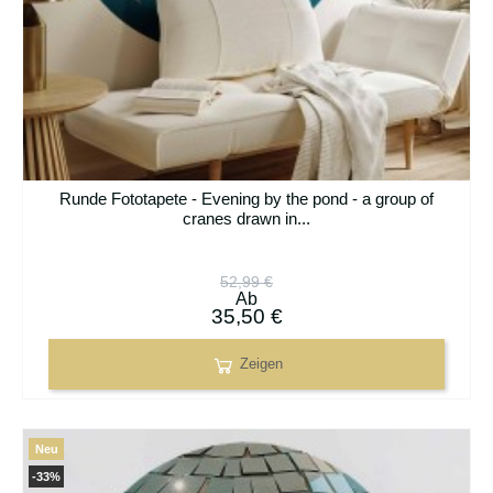
Runde Fototapete - Evening by the pond - a group of
cranes drawn in...
52,99 €
Ab
35,50 €
Zeigen
Neu
-33%