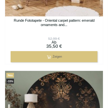
Runde Fototapete - Oriental carpet pattern: emerald
ornaments and...
52,99 €
Ab
35,50 €
Zeigen
Neu
-33%