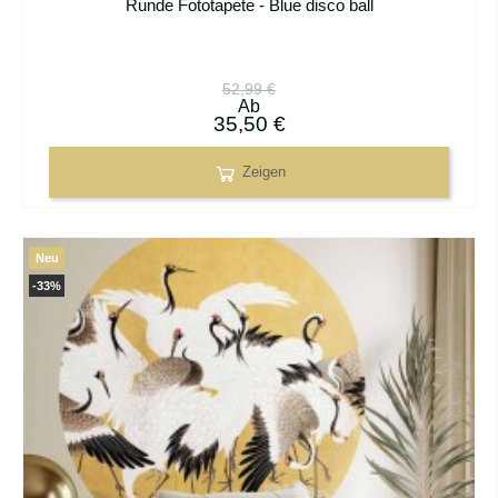
Runde Fototapete - Blue disco ball
52,99 €
Ab
35,50 €
Zeigen
Neu
-33%