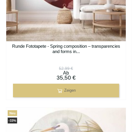
Runde Fototapete - Spring composition – transparencies
and forms in...
52,99 €
Ab
35,50 €
Zeigen
Neu
-33%