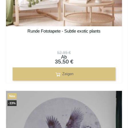
Runde Fototapete - Subtle exotic plants
52,99 €
Ab
35,50 €
Zeigen
Neu
-33%