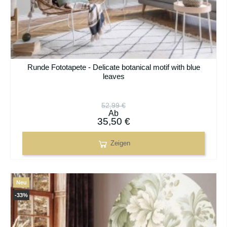
Runde Fototapete - Delicate botanical motif with blue
leaves
52,99 €
Ab
35,50 €
Zeigen
Neu
-33%