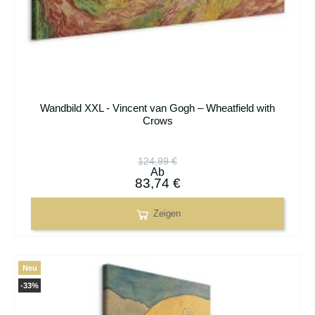
Wandbild XXL - Vincent van Gogh – Wheatfield with
Crows
124,99 €
Ab
83,74 €
Zeigen
Neu
-33%