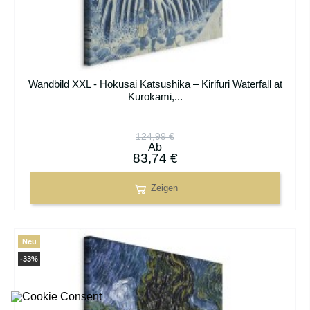
Wandbild XXL - Hokusai Katsushika – Kirifuri Waterfall at
Kurokami,...
124,99 €
Ab
83,74 €
Zeigen
Neu
-33%