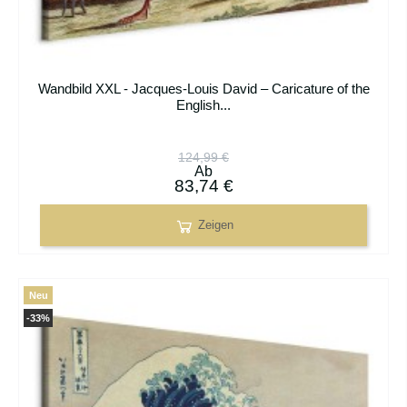
Wandbild XXL - Jacques-Louis David – Caricature of the
English...
124,99 €
Ab
83,74 €
Zeigen
Neu
-33%