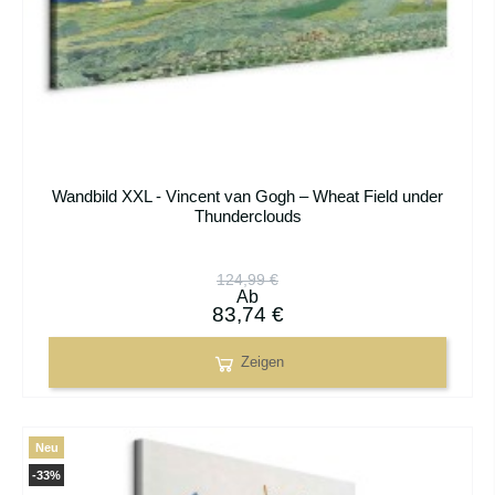
Wandbild XXL - Vincent van Gogh – Wheat Field under
Thunderclouds
124,99 €
Ab
83,74 €
Zeigen
Neu
-33%