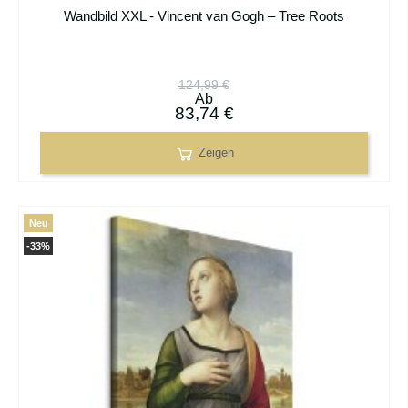
Wandbild XXL - Vincent van Gogh – Tree Roots
124,99 €
Ab
83,74 €
Zeigen
Neu
-33%