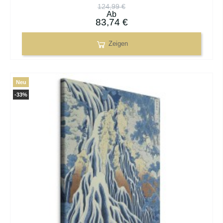
124,99 €
Ab
83,74 €
Zeigen
Neu
-33%