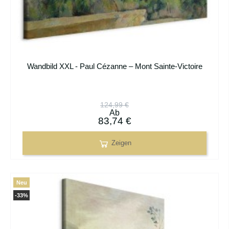
Wandbild XXL - Paul Cézanne – Mont Sainte-Victoire
124,99 €
Ab
83,74 €
Zeigen
Neu
-33%