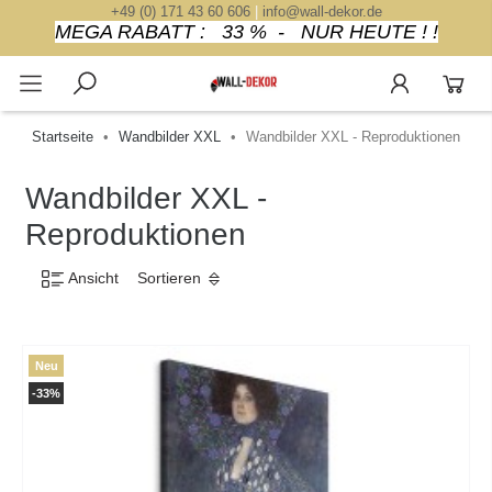
+49 (0) 171 43 60 606
|
info@wall-dekor.de
MEGA RABATT : 33 % - NUR HEUTE ! !
Startseite
Wandbilder XXL
Wandbilder XXL - Reproduktionen
Wandbilder XXL -
Reproduktionen
Ansicht
Sortieren
Neu
-33%