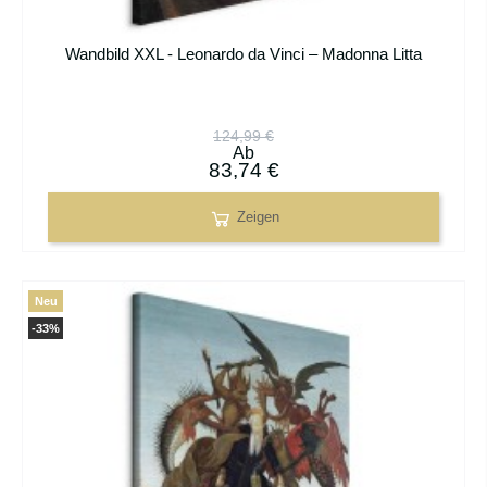
Wandbild XXL - Leonardo da Vinci – Madonna Litta
124,99 €
Ab
83,74 €
Zeigen
Neu
-33%