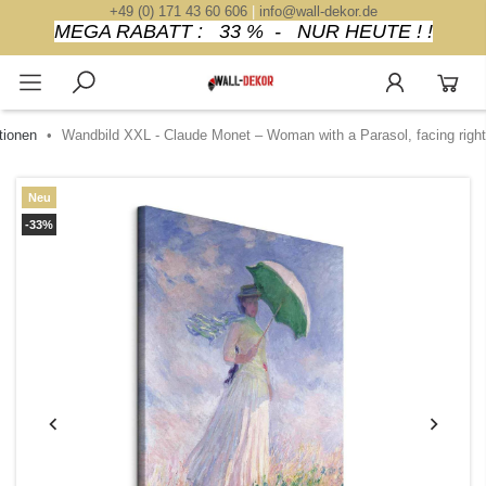
+49 (0) 171 43 60 606
|
info@wall-dekor.de
MEGA RABATT : 33 % - NUR HEUTE ! !
tionen
Wandbild XXL - Claude Monet – Woman with a Parasol, facing right
Neu
-33%