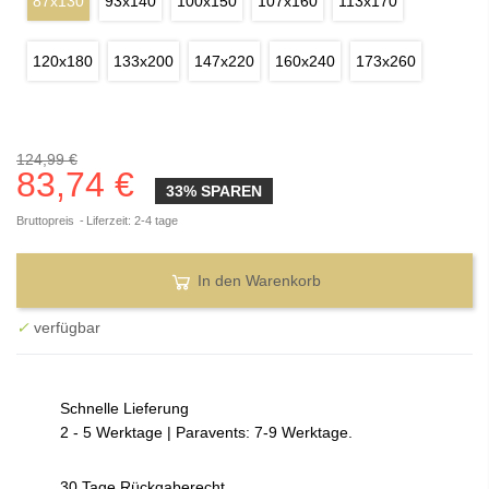
87x130
93x140
100x150
107x160
113x170
120x180
133x200
147x220
160x240
173x260
124,99 €
83,74 €
33% SPAREN
Bruttopreis
Liferzeit: 2-4 tage
In den Warenkorb
✓
verfügbar
Schnelle Lieferung
2 - 5 Werktage | Paravents: 7-9 Werktage.
30 Tage Rückgaberecht.