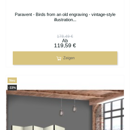
Paravent - Birds from an old engraving - vintage-style
illustration...
178,49 €
Ab
119,59 €
Zeigen
Neu
-33%