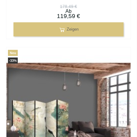
178,49 €
Ab
119,59 €
Zeigen
Neu
-33%