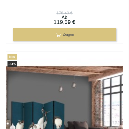
178,49 €
Ab
119,59 €
Zeigen
Neu
-33%