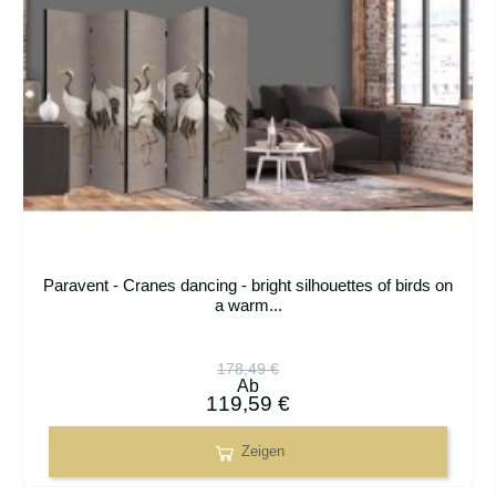
Paravent - Cranes dancing - bright silhouettes of birds on
a warm...
178,49 €
Ab
119,59 €
Zeigen