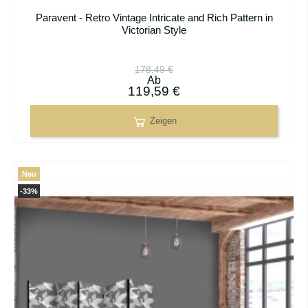
Paravent - Retro Vintage Intricate and Rich Pattern in
Victorian Style
178,49 €
Ab
119,59 €
Zeigen
Neu
-33%