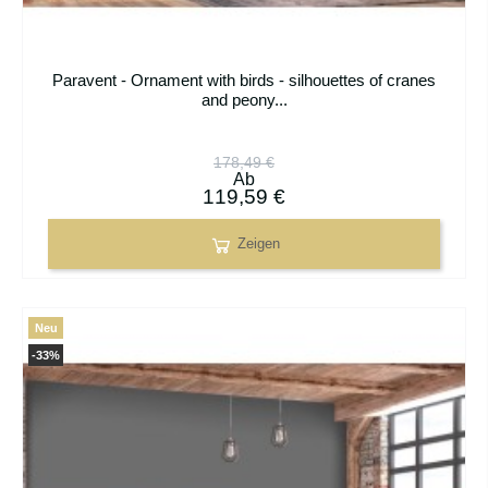
Paravent - Ornament with birds - silhouettes of cranes
and peony...
178,49 €
Ab
119,59 €
Zeigen
Neu
-33%