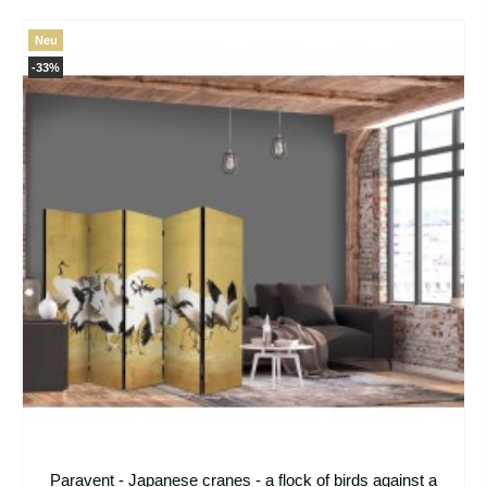
Neu
-33%
Paravent - Japanese cranes - a flock of birds against a