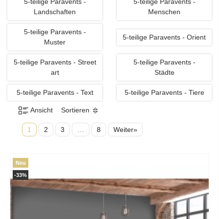
5-teilige Paravents -
5-teilige Paravents -
Landschaften
Menschen
5-teilige Paravents -
5-teilige Paravents - Orient
Muster
5-teilige Paravents - Street
5-teilige Paravents -
art
Städte
5-teilige Paravents - Text
5-teilige Paravents - Tiere
Ansicht
Sortieren
1
2
3
…
8
Weiter»
Neu
-33%