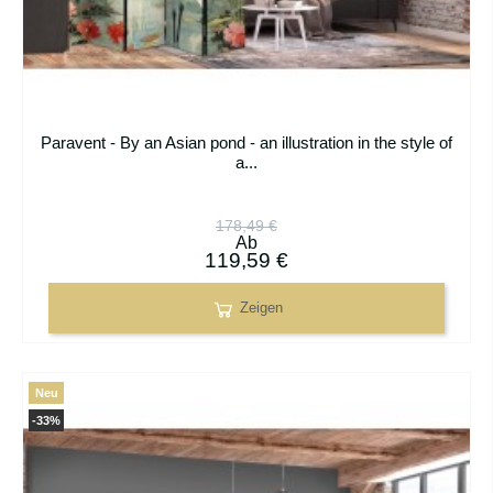
Paravent - By an Asian pond - an illustration in the style of
a...
178,49 €
Ab
119,59 €
Zeigen
Neu
-33%