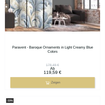
Paravent - Baroque Ornaments in Light Creamy Blue
Colors
178,49 €
Ab
119,59 €
Zeigen
-33%