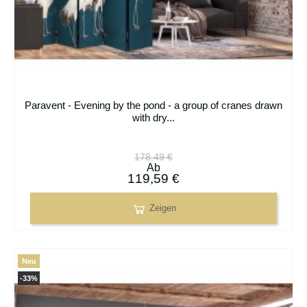
Paravent - Evening by the pond - a group of cranes drawn
with dry...
178,49 €
Ab
119,59 €
Zeigen
Neu
-33%