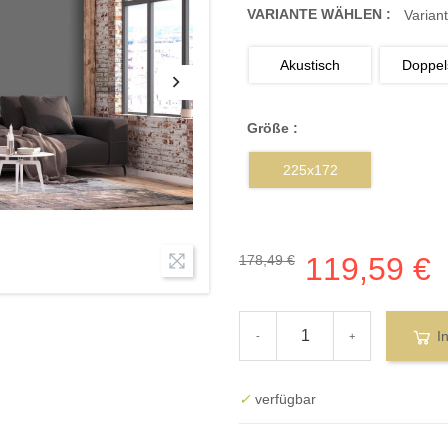
VARIANTE WÄHLEN :
Variant
Akustisch
Doppels
Größe :
225x172
119,59 €
178,49 €
I
-
+
✓
verfügbar