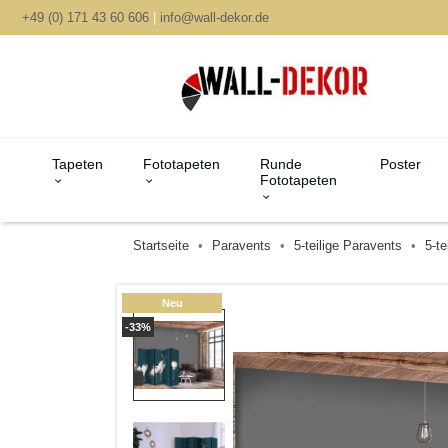
+49 (0) 171 43 60 606
|
info@wall-dekor.de
Tapeten
Fototapeten
Runde
Poster
Fototapeten
Startseite
Paravents
5-teilige Paravents
5-te
Neu
-33%