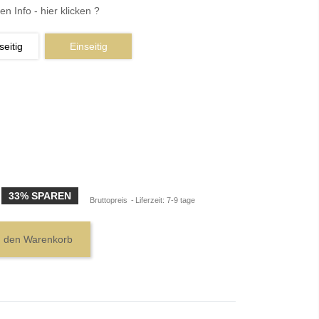
en Info - hier klicken ?
eitig
Einseitig
33% SPAREN
Bruttopreis
Liferzeit: 7-9 tage
n den Warenkorb