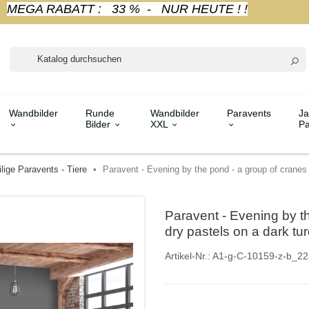
MEGA RABATT : 33 % - NUR HEUTE ! !
Wandbilder
Runde
Wandbilder
Paravents
Ja
Bilder
XXL
Pa
ilige Paravents - Tiere
Paravent - Evening by the pond - a group of cranes
Paravent - Evening by t
dry pastels on a dark t
Artikel-Nr.:
A1-g-C-10159-z-b_22