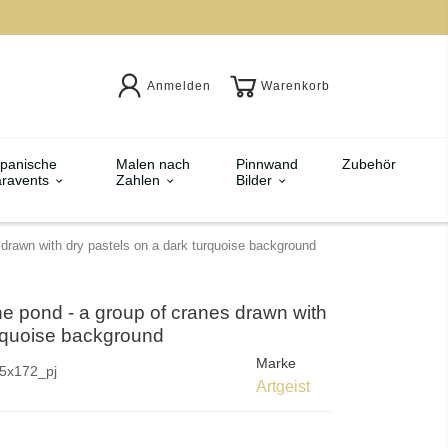
Anmelden
Warenkorb
panische
Malen nach
Pinnwand
Zubehör
ravents
Zahlen
Bilder
 drawn with dry pastels on a dark turquoise background
he pond - a group of cranes drawn with
urquoise background
Marke
5x172_pj
Artgeist