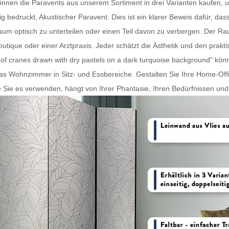
können die
Paravents
aus unserem Sortiment in drei Varianten kaufen, un
ig bedruckt, Akustischer Paravent. Dies ist ein klarer Beweis dafür, das
m optisch zu unterteilen oder einen Teil davon zu verbergen. Der
Ra
outique oder einer Arztpraxis. Jeder schätzt die Ästhetik und den prak
 of cranes drawn with dry pastels on a dark turquoise background" kö
as Wohnzimmer in Sitz- und Essbereiche. Gestalten Sie Ihre Home-Off
 Sie es verwenden, hängt von Ihrer Phantasie, Ihren Bedürfnissen und