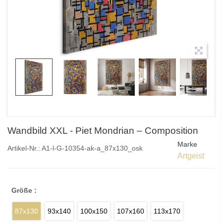
Wandbild XXL - Piet Mondrian – Composition
Marke
Artikel-Nr.:
A1-l-G-10354-ak-a_87x130_osk
Artgeist
Größe :
87x130
93x140
100x150
107x160
113x170