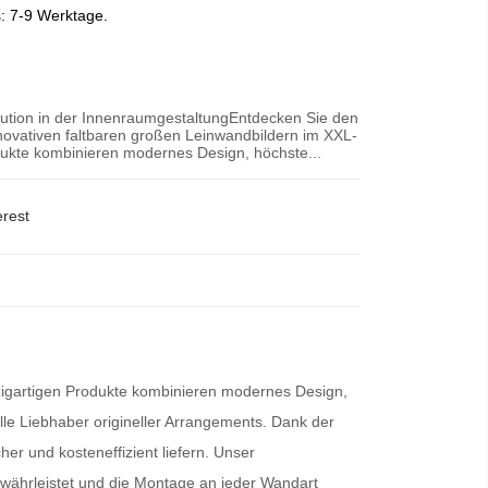
s: 7-9 Werktage.
ution in der InnenraumgestaltungEntdecken Sie den
ovativen faltbaren großen Leinwandbildern im XXL-
dukte kombinieren modernes Design, höchste...
erest
igartigen Produkte kombinieren modernes Design,
lle Liebhaber origineller Arrangements. Dank der
her und kosteneffizient liefern. Unser
gewährleistet und die Montage an jeder Wandart