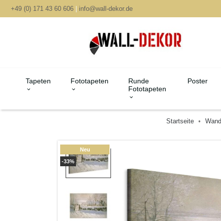
+49 (0) 171 43 60 606
|
info@wall-dekor.de
Tapeten
Fototapeten
Runde
Poster
Fototapeten
Startseite
Wand
Neu
-33%