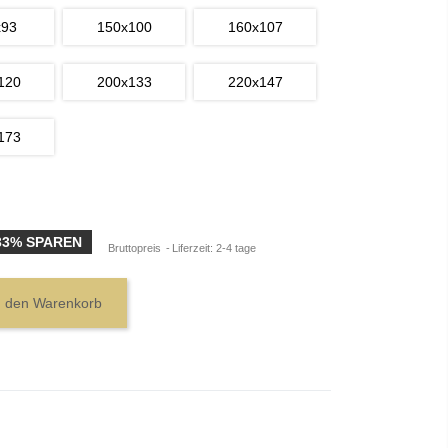
x93
150x100
160x107
120
200x133
220x147
173
33% SPAREN
Bruttopreis
Liferzeit: 2-4 tage
n den Warenkorb