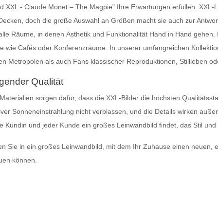
ild XXL - Claude Monet – The Magpie" Ihre Erwartungen erfüllen.
XXL-L
en, doch die große Auswahl an Größen macht sie auch zur Antwort fü
 alle Räume, in denen Ästhetik und Funktionalität Hand in Hand gehen.
rte wie Cafés oder Konferenzräume. In unserer umfangreichen Kollekti
 Metropolen als auch Fans klassischer Reproduktionen, Stillleben o
gender Qualität
 Materialien sorgen dafür, dass die XXL-Bilder die höchsten Qualitätsst
siver Sonneneinstrahlung nicht verblassen, und die Details wirken auße
ede Kundin und jeder Kunde ein
großes Leinwandbild
findet, das Stil und
en Sie in ein
großes Leinwandbild
, mit dem Ihr Zuhause einen neuen, ei
euen können.