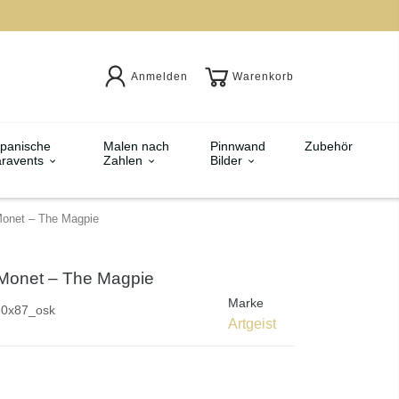
Anmelden
Warenkorb
panische
Malen nach
Pinnwand
Zubehör
ravents
Zahlen
Bilder
Monet – The Magpie
 Monet – The Magpie
Marke
30x87_osk
Artgeist