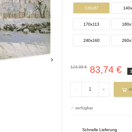
130x87
140
170x113
180x
240x160
260x
83,74 €
124,99 €
I
-
+
✓
verfügbar
Schnelle Lieferung