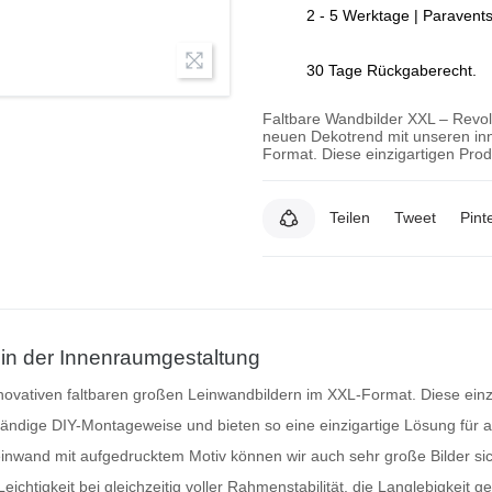
2 - 5 Werktage | Paravent
30 Tage Rückgaberecht.
Faltbare Wandbilder XXL – Revol
neuen Dekotrend mit unseren inn
Format. Diese einzigartigen Pro
Teilen
Tweet
Pint
 in der Innenraumgestaltung
ovativen faltbaren
großen Leinwandbildern
im XXL-Format. Diese einz
ständige DIY-Montageweise und bieten so eine einzigartige Lösung für a
einwand mit aufgedrucktem Motiv können wir auch
sehr große Bilder
sic
chtigkeit bei gleichzeitig voller Rahmenstabilität, die Langlebigkeit 