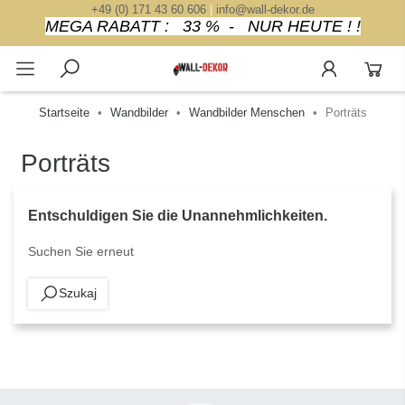
+49 (0) 171 43 60 606
|
info@wall-dekor.de
MEGA RABATT : 33 % - NUR HEUTE ! !
Startseite
Wandbilder
Wandbilder Menschen
Porträts
Porträts
Entschuldigen Sie die Unannehmlichkeiten.
Suchen Sie erneut
Szukaj