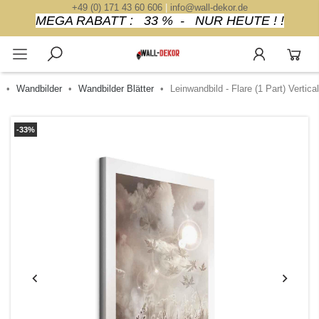
+49 (0) 171 43 60 606
|
info@wall-dekor.de
MEGA RABATT : 33 % - NUR HEUTE ! !
Wandbilder
Wandbilder Blätter
Leinwandbild - Flare (1 Part) Vertical
-33%