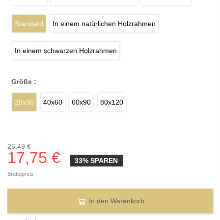
Standard
In einem natürlichen Holzrahmen
In einem schwarzen Holzrahmen
Größe :
20x30
40x60
60x90
80x120
26,49 €
17,75 €
33% SPAREN
Bruttopreis
In den Warenkorb