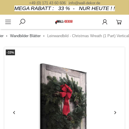
+49 (0) 171 43 60 606
|
info@wall-dekor.de
MEGA RABATT : 33 % - NUR HEUTE ! !
er
Wandbilder Blätter
Leinwandbild - Christmas Wreath (1 Part) Vertical
-33%