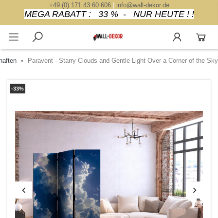
+49 (0) 171 43 60 606
|
info@wall-dekor.de
MEGA RABATT : 33 % - NUR HEUTE ! !
haften
Paravent - Starry Clouds and Gentle Light Over a Corner of the Sky
-33%