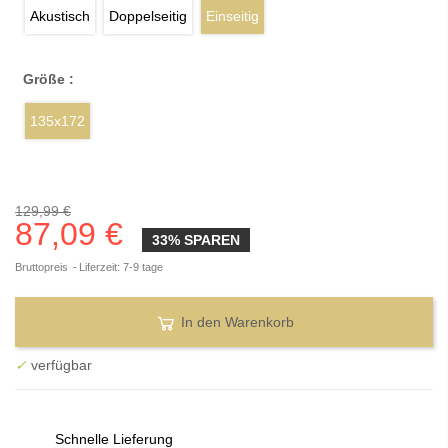
Akustisch
Doppelseitig
Einseitig
Größe :
135x172
129,99 €
87,09 €
33% SPAREN
Bruttopreis
Liferzeit: 7-9 tage
In den Warenkorb
✓
verfügbar
Schnelle Lieferung