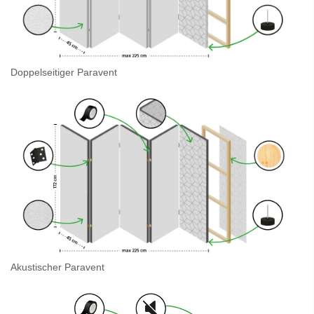
Doppelseitiger Paravent
Akustischer Paravent