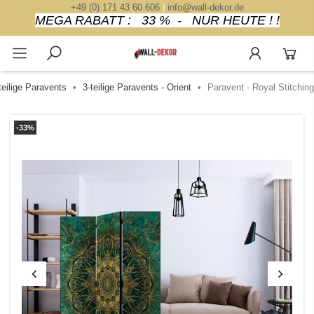
+49 (0) 171 43 60 606
|
info@wall-dekor.de
MEGA RABATT : 33 % - NUR HEUTE ! !
teilige Paravents
3-teilige Paravents - Orient
Paravent - Royal Stitching
-33%