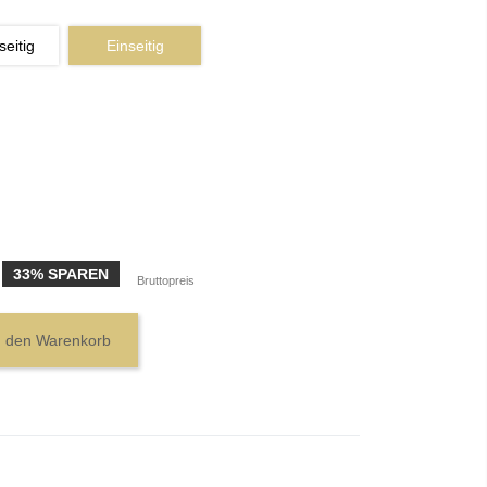
eitig
Einseitig
33% SPAREN
Bruttopreis
n den Warenkorb