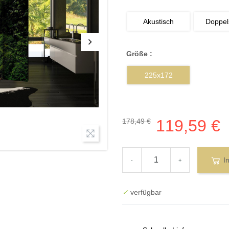
Akustisch
Doppels
Größe :
225x172
119,59 €
178,49 €
I
-
+
✓
verfügbar