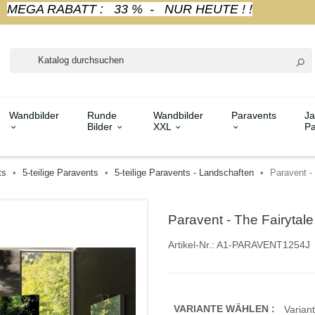
MEGA RABATT : 33 % - NUR HEUTE ! !
Wandbilder
Runde
Wandbilder
Paravents
Ja
Bilder
XXL
Pa
ts
5-teilige Paravents
5-teilige Paravents - Landschaften
Paravent - 
Paravent - The Fairytale 
Artikel-Nr.:
A1-PARAVENT1254J
VARIANTE WÄHLEN :
Variant