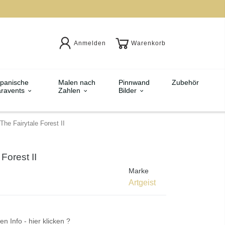
Anmelden
Warenkorb
panische
Malen nach
Pinnwand
Zubehör
ravents
Zahlen
Bilder
The Fairytale Forest II
Forest II
Marke
Artgeist
en Info - hier klicken ?