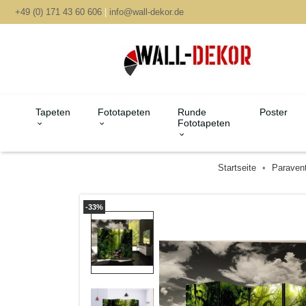
+49 (0) 171 43 60 606
|
info@wall-dekor.de
Tapeten
Fototapeten
Runde
Poster
Fototapeten
Startseite
Paraven
-33%