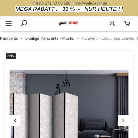
+49 (0) 171 43 60 606
|
info@wall-dekor.de
MEGA RABATT : 33 % - NUR HEUTE ! !
e Paravents
5-teilige Paravents - Muster
Paravent - Colourless Leaves II
-33%