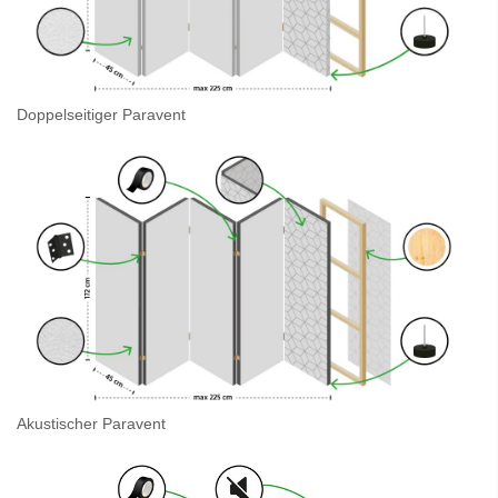
Doppelseitiger Paravent
Akustischer Paravent