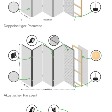
Doppelseitiger Paravent
Akustischer Paravent