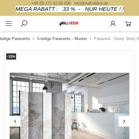
+49 (0) 171 43 60 606
|
info@wall-dekor.de
MEGA RABATT : 33 % - NUR HEUTE ! !
-teilige Paravents
5-teilige Paravents - Muster
Paravent - Stony Story II
-33%