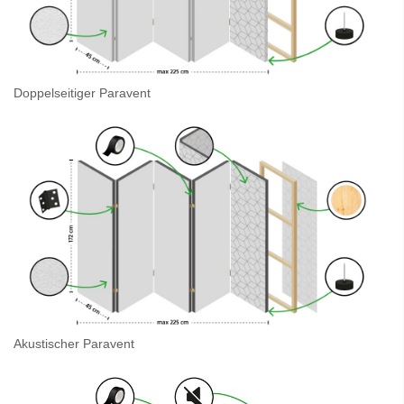
Doppelseitiger Paravent
Akustischer Paravent