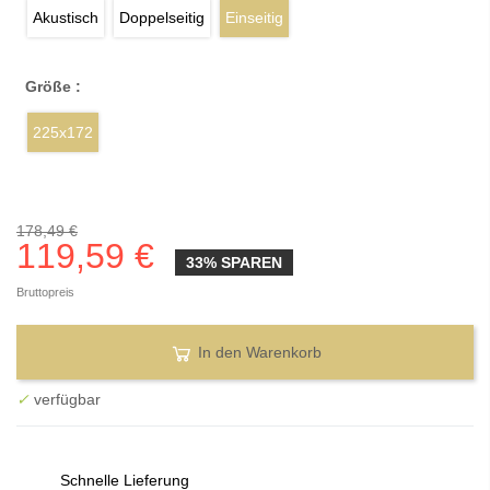
Akustisch
Doppelseitig
Einseitig
Größe :
225x172
178,49 €
119,59 €
33% SPAREN
Bruttopreis
In den Warenkorb
✓
verfügbar
Schnelle Lieferung