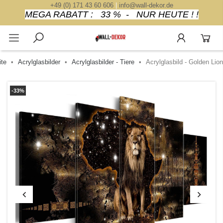
+49 (0) 171 43 60 606
|
info@wall-dekor.de
MEGA RABATT : 33 % - NUR HEUTE ! !
ite
Acrylglasbilder
Acrylglasbilder - Tiere
Acrylglasbild - Golden Lion
-33%