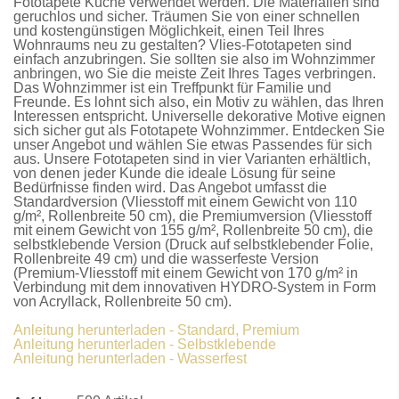
Fototapete Küche
verwendet werden. Die Materialien sind
geruchlos und sicher. Träumen Sie von einer schnellen
und kostengünstigen Möglichkeit, einen Teil Ihres
Wohnraums neu zu gestalten?
Vlies-Fototapeten
sind
einfach anzubringen. Sie sollten sie also im Wohnzimmer
anbringen, wo Sie die meiste Zeit Ihres Tages verbringen.
Das Wohnzimmer ist ein Treffpunkt für Familie und
Freunde. Es lohnt sich also, ein Motiv zu wählen, das Ihren
Interessen entspricht. Universelle dekorative Motive eignen
sich sicher gut als
Fototapete Wohnzimmer
. Entdecken Sie
unser Angebot und wählen Sie etwas Passendes für sich
aus. Unsere
Fototapeten
sind in vier Varianten erhältlich,
von denen jeder Kunde die ideale Lösung für seine
Bedürfnisse finden wird. Das Angebot umfasst die
Standardversion
(Vliesstoff mit einem Gewicht von 110
g/m², Rollenbreite 50 cm), die
Premiumversion
(Vliesstoff
mit einem Gewicht von 155 g/m², Rollenbreite 50 cm), die
selbstklebende Version
(Druck auf selbstklebender Folie,
Rollenbreite 49 cm) und die
wasserfeste Version
(Premium-Vliesstoff mit einem Gewicht von 170 g/m² in
Verbindung mit dem innovativen HYDRO-System in Form
von Acryllack, Rollenbreite 50 cm).
Anleitung herunterladen - Standard, Premium
Anleitung herunterladen - Selbstklebende
Anleitung herunterladen - Wasserfest