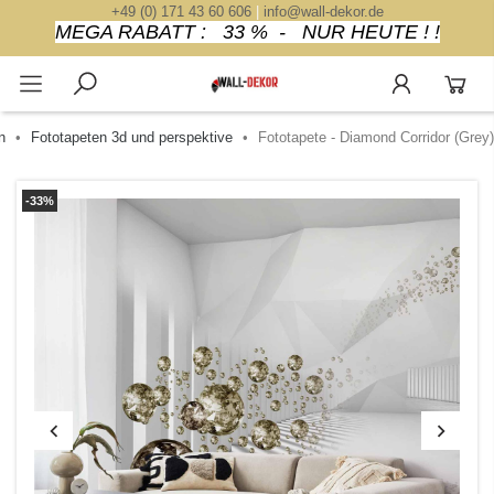
+49 (0) 171 43 60 606
|
info@wall-dekor.de
MEGA RABATT : 33 % - NUR HEUTE ! !
n
Fototapeten 3d und perspektive
Fototapete - Diamond Corridor (Grey)
-33%