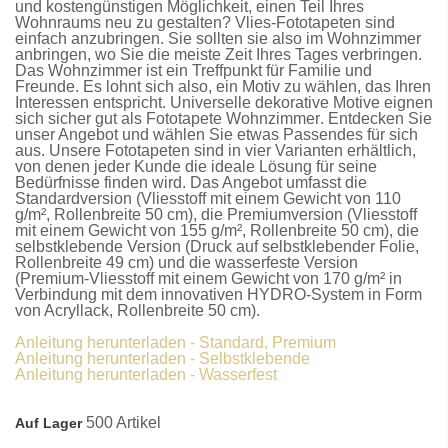
und kostengünstigen Möglichkeit, einen Teil Ihres
Wohnraums neu zu gestalten?
Vlies-Fototapeten
sind
einfach anzubringen. Sie sollten sie also im Wohnzimmer
anbringen, wo Sie die meiste Zeit Ihres Tages verbringen.
Das Wohnzimmer ist ein Treffpunkt für Familie und
Freunde. Es lohnt sich also, ein Motiv zu wählen, das Ihren
Interessen entspricht. Universelle dekorative Motive eignen
sich sicher gut als
Fototapete Wohnzimmer
. Entdecken Sie
unser Angebot und wählen Sie etwas Passendes für sich
aus. Unsere
Fototapeten
sind in vier Varianten erhältlich,
von denen jeder Kunde die ideale Lösung für seine
Bedürfnisse finden wird. Das Angebot umfasst die
Standardversion
(Vliesstoff mit einem Gewicht von 110
g/m², Rollenbreite 50 cm), die
Premiumversion
(Vliesstoff
mit einem Gewicht von 155 g/m², Rollenbreite 50 cm), die
selbstklebende Version
(Druck auf selbstklebender Folie,
Rollenbreite 49 cm) und die
wasserfeste Version
(Premium-Vliesstoff mit einem Gewicht von 170 g/m² in
Verbindung mit dem innovativen HYDRO-System in Form
von Acryllack, Rollenbreite 50 cm).
Anleitung herunterladen - Standard, Premium
Anleitung herunterladen - Selbstklebende
Anleitung herunterladen - Wasserfest
500 Artikel
Auf Lager