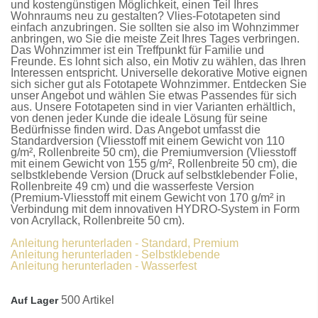
und kostengünstigen Möglichkeit, einen Teil Ihres
Wohnraums neu zu gestalten?
Vlies-Fototapeten
sind
einfach anzubringen. Sie sollten sie also im Wohnzimmer
anbringen, wo Sie die meiste Zeit Ihres Tages verbringen.
Das Wohnzimmer ist ein Treffpunkt für Familie und
Freunde. Es lohnt sich also, ein Motiv zu wählen, das Ihren
Interessen entspricht. Universelle dekorative Motive eignen
sich sicher gut als
Fototapete Wohnzimmer
. Entdecken Sie
unser Angebot und wählen Sie etwas Passendes für sich
aus. Unsere
Fototapeten
sind in vier Varianten erhältlich,
von denen jeder Kunde die ideale Lösung für seine
Bedürfnisse finden wird. Das Angebot umfasst die
Standardversion
(Vliesstoff mit einem Gewicht von 110
g/m², Rollenbreite 50 cm), die
Premiumversion
(Vliesstoff
mit einem Gewicht von 155 g/m², Rollenbreite 50 cm), die
selbstklebende Version
(Druck auf selbstklebender Folie,
Rollenbreite 49 cm) und die
wasserfeste Version
(Premium-Vliesstoff mit einem Gewicht von 170 g/m² in
Verbindung mit dem innovativen HYDRO-System in Form
von Acryllack, Rollenbreite 50 cm).
Anleitung herunterladen - Standard, Premium
Anleitung herunterladen - Selbstklebende
Anleitung herunterladen - Wasserfest
500 Artikel
Auf Lager