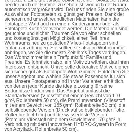
bei der auch der Himmel zu sehen ist, wodurch der Raum
automatisch vergrößert wird. Bei uns finden Sie eine große
Auswahl an
Fototapeten
zu günstigen Preisen. Dank der
sicheren und umweltfreundlichen Materialien kann die
Fototapete Wald
auch in einem Kinderzimmer oder als
Fototapete Küche
verwendet werden. Die Materialien sind
geruchlos und sicher. Träumen Sie von einer schnellen
und kostengünstigen Möglichkeit, einen Teil Ihres
Wohnraums neu zu gestalten?
Vlies-Fototapeten
sind
einfach anzubringen. Sie sollten sie also im Wohnzimmer
anbringen, wo Sie die meiste Zeit Ihres Tages verbringen.
Das Wohnzimmer ist ein Treffpunkt für Familie und
Freunde. Es lohnt sich also, ein Motiv zu wählen, das Ihren
Interessen entspricht. Universelle dekorative Motive eignen
sich sicher gut als
Fototapete Wohnzimmer
. Entdecken Sie
unser Angebot und wählen Sie etwas Passendes für sich
aus. Unsere
Fototapeten
sind in vier Varianten erhältlich,
von denen jeder Kunde die ideale Lösung für seine
Bedürfnisse finden wird. Das Angebot umfasst die
Standardversion
(Vliesstoff mit einem Gewicht von 110
g/m², Rollenbreite 50 cm), die
Premiumversion
(Vliesstoff
mit einem Gewicht von 155 g/m², Rollenbreite 50 cm), die
selbstklebende Version
(Druck auf selbstklebender Folie,
Rollenbreite 49 cm) und die
wasserfeste Version
(Premium-Vliesstoff mit einem Gewicht von 170 g/m² in
Verbindung mit dem innovativen HYDRO-System in Form
von Acryllack, Rollenbreite 50 cm).