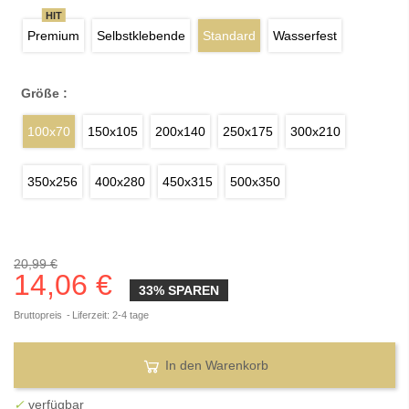
HIT
Premium
Selbstklebende
Standard
Wasserfest
Größe :
100x70
150x105
200x140
250x175
300x210
350x256
400x280
450x315
500x350
20,99 €
14,06 €
33% SPAREN
Bruttopreis
Liferzeit: 2-4 tage
In den Warenkorb
✓
verfügbar