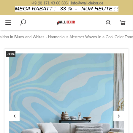
+49 (0) 171 43 60 606
|
info@wall-dekor.de
MEGA RABATT : 33 % - NUR HEUTE ! !
ition in Blues and Whites - Harmonious Abstract Waves in a Cool Color Tone
-33%