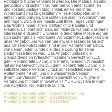
Fototapete Küche
verwendet werden. Die Materialien sind
geruchlos und sicher. Träumen Sie von einer schnellen
und kostengünstigen Möglichkeit, einen Teil Ihres
Wohnraums neu zu gestalten?
Vlies-Fototapeten
sind
einfach anzubringen. Sie sollten sie also im Wohnzimmer
anbringen, wo Sie die meiste Zeit Ihres Tages verbringen.
Das Wohnzimmer ist ein Treffpunkt für Familie und
Freunde. Es lohnt sich also, ein Motiv zu wählen, das Ihren
Interessen entspricht. Universelle dekorative Motive eignen
sich sicher gut als
Fototapete Wohnzimmer
. Entdecken Sie
unser Angebot und wählen Sie etwas Passendes für sich
aus. Unsere
Fototapeten
sind in vier Varianten erhältlich,
von denen jeder Kunde die ideale Lösung für seine
Bedürfnisse finden wird. Das Angebot umfasst die
Standardversion
(Vliesstoff mit einem Gewicht von 110
g/m², Rollenbreite 50 cm), die
Premiumversion
(Vliesstoff
mit einem Gewicht von 155 g/m², Rollenbreite 50 cm), die
selbstklebende Version
(Druck auf selbstklebender Folie,
Rollenbreite 49 cm) und die
wasserfeste Version
(Premium-Vliesstoff mit einem Gewicht von 170 g/m² in
Verbindung mit dem innovativen HYDRO-System in Form
von Acryllack, Rollenbreite 50 cm).
Anleitung herunterladen - Standard, Premium
Anleitung herunterladen - Selbstklebende
Anleitung herunterladen - Wasserfest