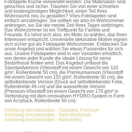
Fototapete Küche
verwendet werden. Die Materialien sind
geruchlos und sicher. Träumen Sie von einer schnellen
und kostengünstigen Möglichkeit, einen Teil Ihres
Wohnraums neu zu gestalten?
Vlies-Fototapeten
sind
einfach anzubringen. Sie sollten sie also im Wohnzimmer
anbringen, wo Sie die meiste Zeit Ihres Tages verbringen.
Das Wohnzimmer ist ein Treffpunkt für Familie und
Freunde. Es lohnt sich also, ein Motiv zu wählen, das Ihren
Interessen entspricht. Universelle dekorative Motive eignen
sich sicher gut als
Fototapete Wohnzimmer
. Entdecken Sie
unser Angebot und wählen Sie etwas Passendes für sich
aus. Unsere
Fototapeten
sind in vier Varianten erhältlich,
von denen jeder Kunde die ideale Lösung für seine
Bedürfnisse finden wird. Das Angebot umfasst die
Standardversion
(Vliesstoff mit einem Gewicht von 110
g/m², Rollenbreite 50 cm), die
Premiumversion
(Vliesstoff
mit einem Gewicht von 155 g/m², Rollenbreite 50 cm), die
selbstklebende Version
(Druck auf selbstklebender Folie,
Rollenbreite 49 cm) und die
wasserfeste Version
(Premium-Vliesstoff mit einem Gewicht von 170 g/m² in
Verbindung mit dem innovativen HYDRO-System in Form
von Acryllack, Rollenbreite 50 cm).
Anleitung herunterladen - Standard, Premium
Anleitung herunterladen - Selbstklebende
Anleitung herunterladen - Wasserfest