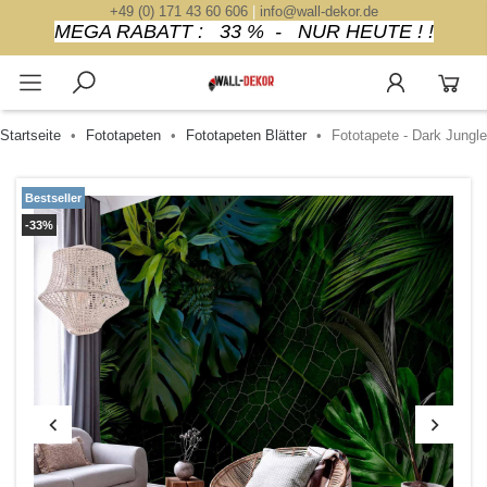
+49 (0) 171 43 60 606
|
info@wall-dekor.de
MEGA RABATT : 33 % - NUR HEUTE ! !
Startseite
Fototapeten
Fototapeten Blätter
Fototapete - Dark Jungle
Bestseller
-33%