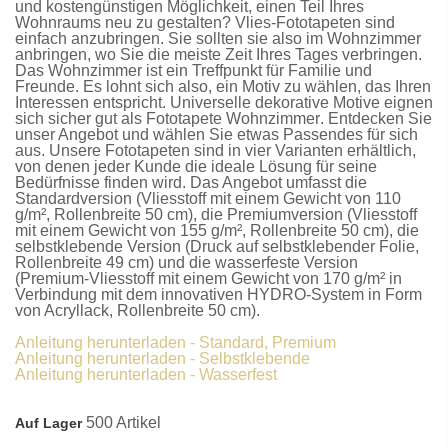
und kostengünstigen Möglichkeit, einen Teil Ihres
Wohnraums neu zu gestalten?
Vlies-Fototapeten
sind
einfach anzubringen. Sie sollten sie also im Wohnzimmer
anbringen, wo Sie die meiste Zeit Ihres Tages verbringen.
Das Wohnzimmer ist ein Treffpunkt für Familie und
Freunde. Es lohnt sich also, ein Motiv zu wählen, das Ihren
Interessen entspricht. Universelle dekorative Motive eignen
sich sicher gut als
Fototapete Wohnzimmer
. Entdecken Sie
unser Angebot und wählen Sie etwas Passendes für sich
aus. Unsere
Fototapeten
sind in vier Varianten erhältlich,
von denen jeder Kunde die ideale Lösung für seine
Bedürfnisse finden wird. Das Angebot umfasst die
Standardversion
(Vliesstoff mit einem Gewicht von 110
g/m², Rollenbreite 50 cm), die
Premiumversion
(Vliesstoff
mit einem Gewicht von 155 g/m², Rollenbreite 50 cm), die
selbstklebende Version
(Druck auf selbstklebender Folie,
Rollenbreite 49 cm) und die
wasserfeste Version
(Premium-Vliesstoff mit einem Gewicht von 170 g/m² in
Verbindung mit dem innovativen HYDRO-System in Form
von Acryllack, Rollenbreite 50 cm).
Anleitung herunterladen - Standard, Premium
Anleitung herunterladen - Selbstklebende
Anleitung herunterladen - Wasserfest
500 Artikel
Auf Lager