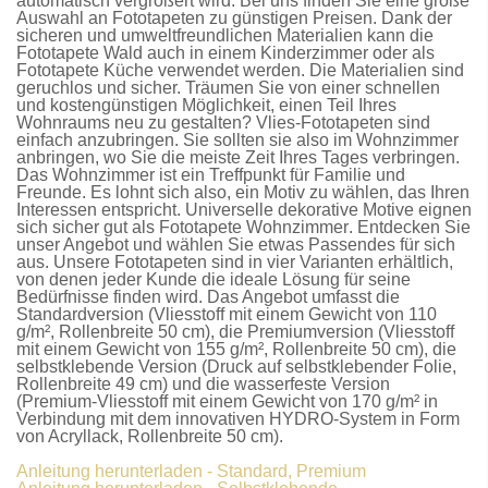
automatisch vergrößert wird. Bei uns finden Sie eine große
Auswahl an
Fototapeten
zu günstigen Preisen. Dank der
sicheren und umweltfreundlichen Materialien kann die
Fototapete Wald
auch in einem Kinderzimmer oder als
Fototapete Küche
verwendet werden. Die Materialien sind
geruchlos und sicher. Träumen Sie von einer schnellen
und kostengünstigen Möglichkeit, einen Teil Ihres
Wohnraums neu zu gestalten?
Vlies-Fototapeten
sind
einfach anzubringen. Sie sollten sie also im Wohnzimmer
anbringen, wo Sie die meiste Zeit Ihres Tages verbringen.
Das Wohnzimmer ist ein Treffpunkt für Familie und
Freunde. Es lohnt sich also, ein Motiv zu wählen, das Ihren
Interessen entspricht. Universelle dekorative Motive eignen
sich sicher gut als
Fototapete Wohnzimmer
. Entdecken Sie
unser Angebot und wählen Sie etwas Passendes für sich
aus. Unsere
Fototapeten
sind in vier Varianten erhältlich,
von denen jeder Kunde die ideale Lösung für seine
Bedürfnisse finden wird. Das Angebot umfasst die
Standardversion
(Vliesstoff mit einem Gewicht von 110
g/m², Rollenbreite 50 cm), die
Premiumversion
(Vliesstoff
mit einem Gewicht von 155 g/m², Rollenbreite 50 cm), die
selbstklebende Version
(Druck auf selbstklebender Folie,
Rollenbreite 49 cm) und die
wasserfeste Version
(Premium-Vliesstoff mit einem Gewicht von 170 g/m² in
Verbindung mit dem innovativen HYDRO-System in Form
von Acryllack, Rollenbreite 50 cm).
Anleitung herunterladen - Standard, Premium