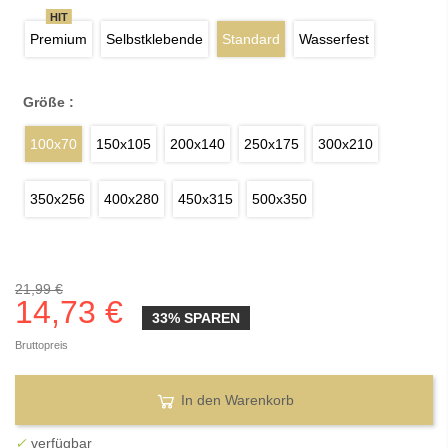
HIT
Premium
Selbstklebende
Standard
Wasserfest
Größe :
100x70
150x105
200x140
250x175
300x210
350x256
400x280
450x315
500x350
21,99 €
14,73 €
33% SPAREN
Bruttopreis
In den Warenkorb
✓
verfügbar