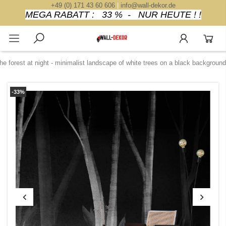
+49 (0) 171 43 60 606
|
info@wall-dekor.de
MEGA RABATT : 33 % - NUR HEUTE ! !
the forest at night - minimalist landscape of white trees on a black background
-33%