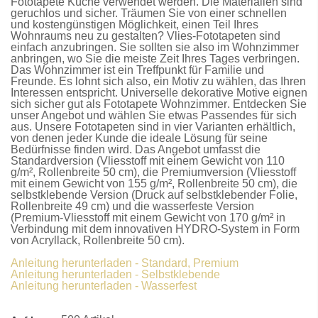
Fototapete Küche
verwendet werden. Die Materialien sind
geruchlos und sicher. Träumen Sie von einer schnellen
und kostengünstigen Möglichkeit, einen Teil Ihres
Wohnraums neu zu gestalten?
Vlies-Fototapeten
sind
einfach anzubringen. Sie sollten sie also im Wohnzimmer
anbringen, wo Sie die meiste Zeit Ihres Tages verbringen.
Das Wohnzimmer ist ein Treffpunkt für Familie und
Freunde. Es lohnt sich also, ein Motiv zu wählen, das Ihren
Interessen entspricht. Universelle dekorative Motive eignen
sich sicher gut als
Fototapete Wohnzimmer
. Entdecken Sie
unser Angebot und wählen Sie etwas Passendes für sich
aus. Unsere
Fototapeten
sind in vier Varianten erhältlich,
von denen jeder Kunde die ideale Lösung für seine
Bedürfnisse finden wird. Das Angebot umfasst die
Standardversion
(Vliesstoff mit einem Gewicht von 110
g/m², Rollenbreite 50 cm), die
Premiumversion
(Vliesstoff
mit einem Gewicht von 155 g/m², Rollenbreite 50 cm), die
selbstklebende Version
(Druck auf selbstklebender Folie,
Rollenbreite 49 cm) und die
wasserfeste Version
(Premium-Vliesstoff mit einem Gewicht von 170 g/m² in
Verbindung mit dem innovativen HYDRO-System in Form
von Acryllack, Rollenbreite 50 cm).
Anleitung herunterladen - Standard, Premium
Anleitung herunterladen - Selbstklebende
Anleitung herunterladen - Wasserfest