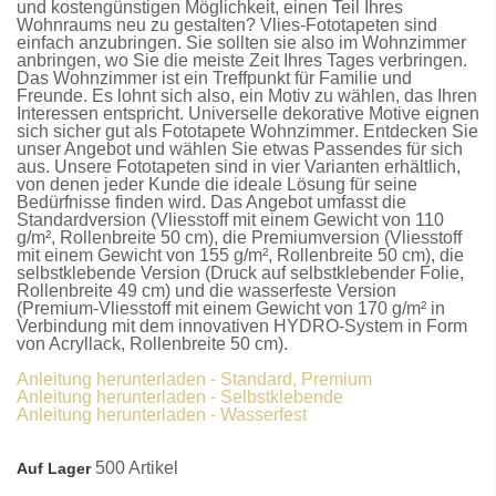
und kostengünstigen Möglichkeit, einen Teil Ihres
Wohnraums neu zu gestalten?
Vlies-Fototapeten
sind
einfach anzubringen. Sie sollten sie also im Wohnzimmer
anbringen, wo Sie die meiste Zeit Ihres Tages verbringen.
Das Wohnzimmer ist ein Treffpunkt für Familie und
Freunde. Es lohnt sich also, ein Motiv zu wählen, das Ihren
Interessen entspricht. Universelle dekorative Motive eignen
sich sicher gut als
Fototapete Wohnzimmer
. Entdecken Sie
unser Angebot und wählen Sie etwas Passendes für sich
aus. Unsere
Fototapeten
sind in vier Varianten erhältlich,
von denen jeder Kunde die ideale Lösung für seine
Bedürfnisse finden wird. Das Angebot umfasst die
Standardversion
(Vliesstoff mit einem Gewicht von 110
g/m², Rollenbreite 50 cm), die
Premiumversion
(Vliesstoff
mit einem Gewicht von 155 g/m², Rollenbreite 50 cm), die
selbstklebende Version
(Druck auf selbstklebender Folie,
Rollenbreite 49 cm) und die
wasserfeste Version
(Premium-Vliesstoff mit einem Gewicht von 170 g/m² in
Verbindung mit dem innovativen HYDRO-System in Form
von Acryllack, Rollenbreite 50 cm).
Anleitung herunterladen - Standard, Premium
Anleitung herunterladen - Selbstklebende
Anleitung herunterladen - Wasserfest
500 Artikel
Auf Lager