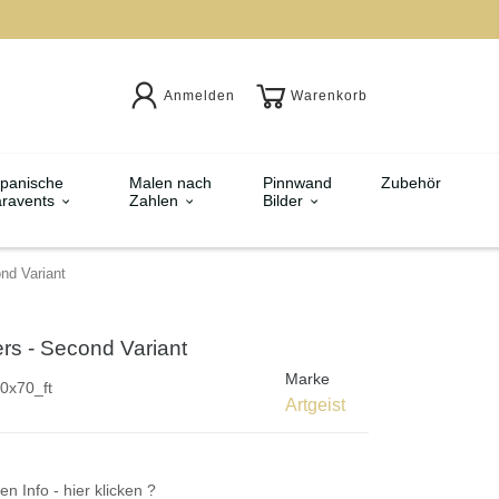
Anmelden
Warenkorb
panische
Malen nach
Pinnwand
Zubehör
ravents
Zahlen
Bilder
nd Variant
ers - Second Variant
Marke
0x70_ft
Artgeist
en Info - hier klicken ?