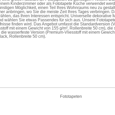
einem Kinderzimmer oder als
Fototapete Küche
verwendet werde
nstigen Möglichkeit, einen Teil Ihres Wohnraums neu zu gesta
er anbringen, wo Sie die meiste Zeit Ihres Tages verbringen. D
ählen, das Ihren Interessen entspricht. Universelle dekorative 
nd wählen Sie etwas Passendes für sich aus. Unsere
Fototapet
fnisse finden wird. Das Angebot umfasst die
Standardversion
(V
sstoff mit einem Gewicht von 155 g/m², Rollenbreite 50 cm), die
d die
wasserfeste Version
(Premium-Vliesstoff mit einem Gewich
ck, Rollenbreite 50 cm).
Fototapeten