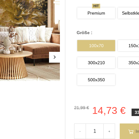
HIT
Premium
Selbstkl
Größe :
100x70
150x
300x210
350x
500x350
14,73 €
21,99 €
3
I
-
+