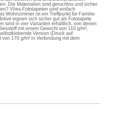
n. Die Materialien sind geruchlos und sicher.
lten?
Vlies-Fototapeten
sind einfach
as Wohnzimmer ist ein Treffpunkt für Familie
Motive eignen sich sicher gut als
Fototapete
en
sind in vier Varianten erhältlich, von denen
liesstoff mit einem Gewicht von 110 g/m²,
selbstklebende Version
(Druck auf
t von 170 g/m² in Verbindung mit dem