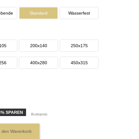
ebende
Standard
Wasserfest
105
200x140
250x175
256
400x280
450x315
3% SPAREN
Bruttopreis
n den Warenkorb