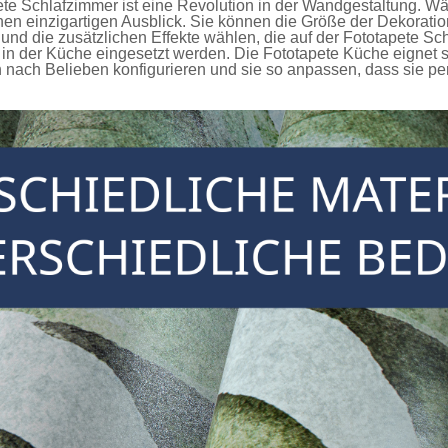
ete Schlafzimmer
ist eine Revolution in der Wandgestaltung. Wä
en einzigartigen Ausblick. Sie können die Größe der Dekorati
nd die zusätzlichen Effekte wählen, die auf der
Fototapete Sc
in der Küche eingesetzt werden. Die
Fototapete Küche
eignet s
ach Belieben konfigurieren und sie so anpassen, dass sie per