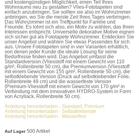
und kostengünstigen Möglichkeit, einen Teil Ihres
Wohnraums neu zu gestalten?
Vlies-Fototapeten
sind
einfach anzubringen. Sie sollten sie also im Wohnzimmer
anbringen, wo Sie die meiste Zeit Ihres Tages verbringen.
Das Wohnzimmer ist ein Treffpunkt für Familie und
Freunde. Es lohnt sich also, ein Motiv zu wählen, das Ihren
Interessen entspricht. Universelle dekorative Motive eignen
sich sicher gut als
Fototapete Wohnzimmer
. Entdecken Sie
unser Angebot und wählen Sie etwas Passendes für sich
aus. Unsere
Fototapeten
sind in vier Varianten erhältlich,
von denen jeder Kunde die ideale Lösung für seine
Bedürfnisse finden wird. Das Angebot umfasst die
Standardversion
(Vliesstoff mit einem Gewicht von 110
g/m², Rollenbreite 50 cm), die
Premiumversion
(Vliesstoff
mit einem Gewicht von 155 g/m², Rollenbreite 50 cm), die
selbstklebende Version
(Druck auf selbstklebender Folie,
Rollenbreite 49 cm) und die
wasserfeste Version
(Premium-Vliesstoff mit einem Gewicht von 170 g/m² in
Verbindung mit dem innovativen HYDRO-System in Form
von Acryllack, Rollenbreite 50 cm).
Anleitung herunterladen - Standard, Premium
Anleitung herunterladen - Selbstklebende
Anleitung herunterladen - Wasserfest
500 Artikel
Auf Lager