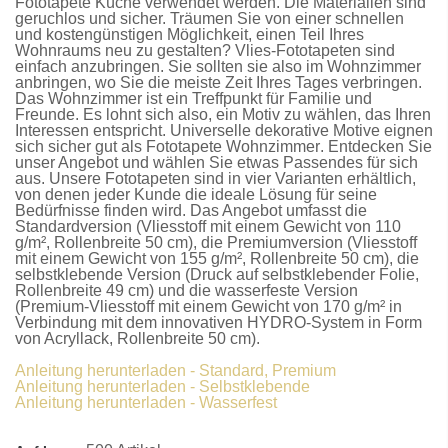
Fototapete Küche
verwendet werden. Die Materialien sind
geruchlos und sicher. Träumen Sie von einer schnellen
und kostengünstigen Möglichkeit, einen Teil Ihres
Wohnraums neu zu gestalten?
Vlies-Fototapeten
sind
einfach anzubringen. Sie sollten sie also im Wohnzimmer
anbringen, wo Sie die meiste Zeit Ihres Tages verbringen.
Das Wohnzimmer ist ein Treffpunkt für Familie und
Freunde. Es lohnt sich also, ein Motiv zu wählen, das Ihren
Interessen entspricht. Universelle dekorative Motive eignen
sich sicher gut als
Fototapete Wohnzimmer
. Entdecken Sie
unser Angebot und wählen Sie etwas Passendes für sich
aus. Unsere
Fototapeten
sind in vier Varianten erhältlich,
von denen jeder Kunde die ideale Lösung für seine
Bedürfnisse finden wird. Das Angebot umfasst die
Standardversion
(Vliesstoff mit einem Gewicht von 110
g/m², Rollenbreite 50 cm), die
Premiumversion
(Vliesstoff
mit einem Gewicht von 155 g/m², Rollenbreite 50 cm), die
selbstklebende Version
(Druck auf selbstklebender Folie,
Rollenbreite 49 cm) und die
wasserfeste Version
(Premium-Vliesstoff mit einem Gewicht von 170 g/m² in
Verbindung mit dem innovativen HYDRO-System in Form
von Acryllack, Rollenbreite 50 cm).
Anleitung herunterladen - Standard, Premium
Anleitung herunterladen - Selbstklebende
Anleitung herunterladen - Wasserfest