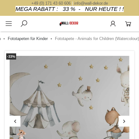
+49 (0) 171 43 60 606
|
info@wall-dekor.de
MEGA RABATT : 33 % - NUR HEUTE ! !
n
Fototapeten für Kinder
Fototapete - Animals for Children (Watercolour)
-33%