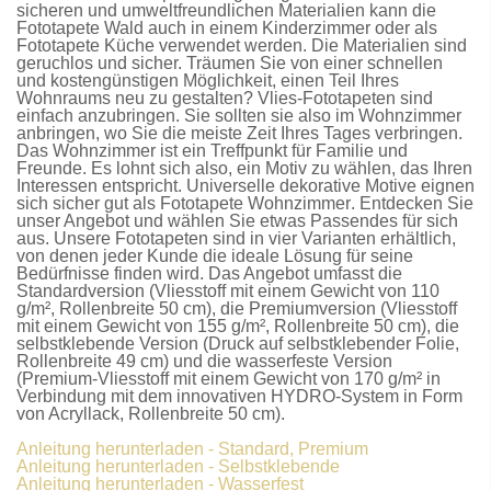
sicheren und umweltfreundlichen Materialien kann die
Fototapete Wald
auch in einem Kinderzimmer oder als
Fototapete Küche
verwendet werden. Die Materialien sind
geruchlos und sicher. Träumen Sie von einer schnellen
und kostengünstigen Möglichkeit, einen Teil Ihres
Wohnraums neu zu gestalten?
Vlies-Fototapeten
sind
einfach anzubringen. Sie sollten sie also im Wohnzimmer
anbringen, wo Sie die meiste Zeit Ihres Tages verbringen.
Das Wohnzimmer ist ein Treffpunkt für Familie und
Freunde. Es lohnt sich also, ein Motiv zu wählen, das Ihren
Interessen entspricht. Universelle dekorative Motive eignen
sich sicher gut als
Fototapete Wohnzimmer
. Entdecken Sie
unser Angebot und wählen Sie etwas Passendes für sich
aus. Unsere
Fototapeten
sind in vier Varianten erhältlich,
von denen jeder Kunde die ideale Lösung für seine
Bedürfnisse finden wird. Das Angebot umfasst die
Standardversion
(Vliesstoff mit einem Gewicht von 110
g/m², Rollenbreite 50 cm), die
Premiumversion
(Vliesstoff
mit einem Gewicht von 155 g/m², Rollenbreite 50 cm), die
selbstklebende Version
(Druck auf selbstklebender Folie,
Rollenbreite 49 cm) und die
wasserfeste Version
(Premium-Vliesstoff mit einem Gewicht von 170 g/m² in
Verbindung mit dem innovativen HYDRO-System in Form
von Acryllack, Rollenbreite 50 cm).
Anleitung herunterladen - Standard, Premium
Anleitung herunterladen - Selbstklebende
Anleitung herunterladen - Wasserfest