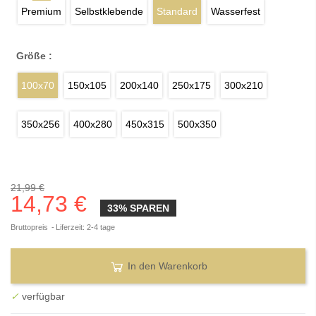
Premium
Selbstklebende
Standard
Wasserfest
Größe :
100x70
150x105
200x140
250x175
300x210
350x256
400x280
450x315
500x350
21,99 €
14,73 €
33% SPAREN
Bruttopreis
Liferzeit: 2-4 tage
In den Warenkorb
✓
verfügbar