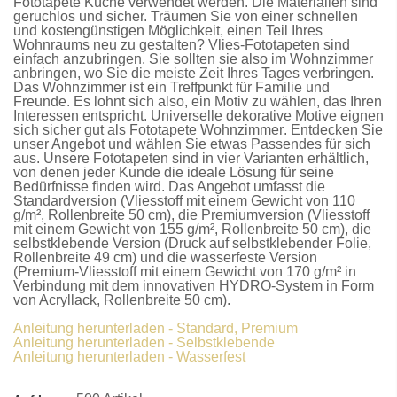
Fototapete Küche
verwendet werden. Die Materialien sind
geruchlos und sicher. Träumen Sie von einer schnellen
und kostengünstigen Möglichkeit, einen Teil Ihres
Wohnraums neu zu gestalten?
Vlies-Fototapeten
sind
einfach anzubringen. Sie sollten sie also im Wohnzimmer
anbringen, wo Sie die meiste Zeit Ihres Tages verbringen.
Das Wohnzimmer ist ein Treffpunkt für Familie und
Freunde. Es lohnt sich also, ein Motiv zu wählen, das Ihren
Interessen entspricht. Universelle dekorative Motive eignen
sich sicher gut als
Fototapete Wohnzimmer
. Entdecken Sie
unser Angebot und wählen Sie etwas Passendes für sich
aus. Unsere
Fototapeten
sind in vier Varianten erhältlich,
von denen jeder Kunde die ideale Lösung für seine
Bedürfnisse finden wird. Das Angebot umfasst die
Standardversion
(Vliesstoff mit einem Gewicht von 110
g/m², Rollenbreite 50 cm), die
Premiumversion
(Vliesstoff
mit einem Gewicht von 155 g/m², Rollenbreite 50 cm), die
selbstklebende Version
(Druck auf selbstklebender Folie,
Rollenbreite 49 cm) und die
wasserfeste Version
(Premium-Vliesstoff mit einem Gewicht von 170 g/m² in
Verbindung mit dem innovativen HYDRO-System in Form
von Acryllack, Rollenbreite 50 cm).
Anleitung herunterladen - Standard, Premium
Anleitung herunterladen - Selbstklebende
Anleitung herunterladen - Wasserfest