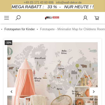
+49 (0) 171 43 60 606
|
info@wall-dekor.de
MEGA RABATT : 33 % - NUR HEUTE ! !
Fototapeten für Kinder
Fototapete - Minimalist Map for Childrens Room
-33%