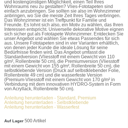
und kostengünstigen Möglichkeit, einen Teil Ihres
Wohnraums neu zu gestalten?
Vlies-Fototapeten
sind
einfach anzubringen. Sie sollten sie also im Wohnzimmer
anbringen, wo Sie die meiste Zeit Ihres Tages verbringen.
Das Wohnzimmer ist ein Treffpunkt für Familie und
Freunde. Es lohnt sich also, ein Motiv zu wählen, das Ihren
Interessen entspricht. Universelle dekorative Motive eignen
sich sicher gut als
Fototapete Wohnzimmer
. Entdecken Sie
unser Angebot und wählen Sie etwas Passendes für sich
aus. Unsere
Fototapeten
sind in vier Varianten erhältlich,
von denen jeder Kunde die ideale Lösung für seine
Bedürfnisse finden wird. Das Angebot umfasst die
Standardversion
(Vliesstoff mit einem Gewicht von 110
g/m², Rollenbreite 50 cm), die
Premiumversion
(Vliesstoff
mit einem Gewicht von 155 g/m², Rollenbreite 50 cm), die
selbstklebende Version
(Druck auf selbstklebender Folie,
Rollenbreite 49 cm) und die
wasserfeste Version
(Premium-Vliesstoff mit einem Gewicht von 170 g/m² in
Verbindung mit dem innovativen HYDRO-System in Form
von Acryllack, Rollenbreite 50 cm).
Anleitung herunterladen - Standard, Premium
Anleitung herunterladen - Selbstklebende
Anleitung herunterladen - Wasserfest
500 Artikel
Auf Lager