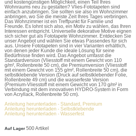
und kostengünstigen Möglichkeit, einen Teil Ihres
Wohnraums neu zu gestalten?
Vlies-Fototapeten
sind
einfach anzubringen. Sie sollten sie also im Wohnzimmer
anbringen, wo Sie die meiste Zeit Ihres Tages verbringen.
Das Wohnzimmer ist ein Treffpunkt für Familie und
Freunde. Es lohnt sich also, ein Motiv zu wählen, das Ihren
Interessen entspricht. Universelle dekorative Motive eignen
sich sicher gut als
Fototapete Wohnzimmer
. Entdecken Sie
unser Angebot und wählen Sie etwas Passendes für sich
aus. Unsere
Fototapeten
sind in vier Varianten erhältlich,
von denen jeder Kunde die ideale Lösung für seine
Bedürfnisse finden wird. Das Angebot umfasst die
Standardversion
(Vliesstoff mit einem Gewicht von 110
g/m², Rollenbreite 50 cm), die
Premiumversion
(Vliesstoff
mit einem Gewicht von 155 g/m², Rollenbreite 50 cm), die
selbstklebende Version
(Druck auf selbstklebender Folie,
Rollenbreite 49 cm) und die
wasserfeste Version
(Premium-Vliesstoff mit einem Gewicht von 170 g/m² in
Verbindung mit dem innovativen HYDRO-System in Form
von Acryllack, Rollenbreite 50 cm).
Anleitung herunterladen - Standard, Premium
Anleitung herunterladen - Selbstklebende
Anleitung herunterladen - Wasserfest
500 Artikel
Auf Lager