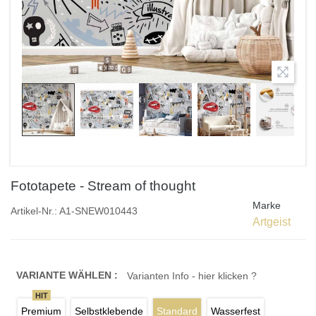
Fototapete - Stream of thought
Marke
Artikel-Nr.:
A1-SNEW010443
Artgeist
VARIANTE WÄHLEN :
Varianten Info - hier klicken ?
HIT
Premium
Selbstklebende
Standard
Wasserfest