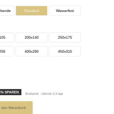
ebende
Standard
Wasserfest
105
200x140
250x175
256
400x280
450x315
3% SPAREN
Bruttopreis
Liferzeit: 2-4 tage
n den Warenkorb