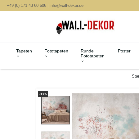
+49 (0) 171 43 60 606
|
info@wall-dekor.de
Tapeten
Fototapeten
Runde
Poster
Fototapeten
Star
-33%