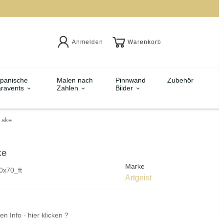
Anmelden
Warenkorb
panische
Malen nach
Pinnwand
Zubehör
ravents
Zahlen
Bilder
Lake
ke
Marke
0x70_ft
Artgeist
en Info - hier klicken ?