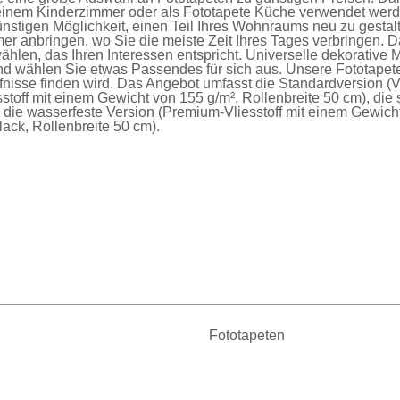
einem Kinderzimmer oder als
Fototapete Küche
verwendet werde
nstigen Möglichkeit, einen Teil Ihres Wohnraums neu zu gesta
er anbringen, wo Sie die meiste Zeit Ihres Tages verbringen. D
ählen, das Ihren Interessen entspricht. Universelle dekorative 
nd wählen Sie etwas Passendes für sich aus. Unsere
Fototapet
fnisse finden wird. Das Angebot umfasst die
Standardversion
(V
sstoff mit einem Gewicht von 155 g/m², Rollenbreite 50 cm), die
d die
wasserfeste Version
(Premium-Vliesstoff mit einem Gewich
ck, Rollenbreite 50 cm).
Fototapeten