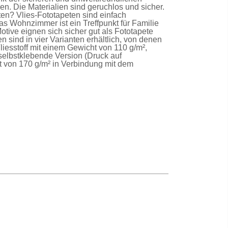
n. Die Materialien sind geruchlos und sicher.
lten?
Vlies-Fototapeten
sind einfach
as Wohnzimmer ist ein Treffpunkt für Familie
Motive eignen sich sicher gut als
Fototapete
en
sind in vier Varianten erhältlich, von denen
liesstoff mit einem Gewicht von 110 g/m²,
selbstklebende Version
(Druck auf
t von 170 g/m² in Verbindung mit dem