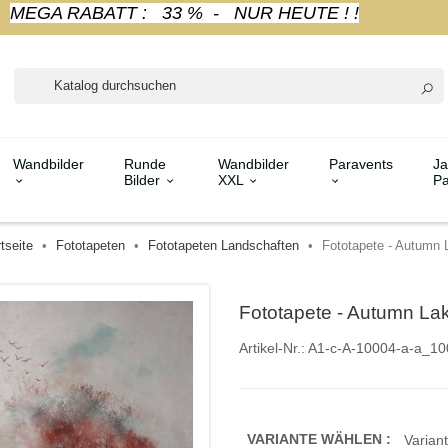
MEGA RABATT : 33 % - NUR HEUTE ! !
Wandbilder
Runde
Wandbilder
Paravents
Ja
Bilder
XXL
Pa
tseite
Fototapeten
Fototapeten Landschaften
Fototapete - Autumn 
Fototapete - Autumn La
Artikel-Nr.:
A1-c-A-10004-a-a_10
VARIANTE WÄHLEN :
Variant