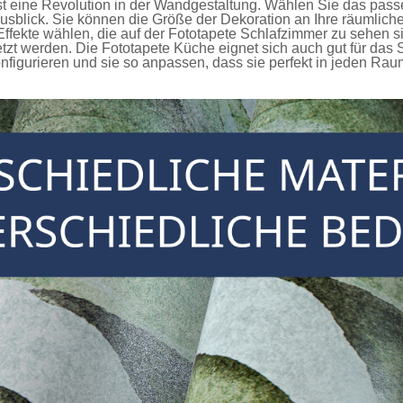
st eine Revolution in der Wandgestaltung. Wählen Sie das pass
Ausblick. Sie können die Größe der Dekoration an Ihre räuml
ffekte wählen, die auf der
Fototapete Schlafzimmer
zu sehen si
tzt werden. Die
Fototapete Küche
eignet sich auch gut für da
figurieren und sie so anpassen, dass sie perfekt in jeden Rau