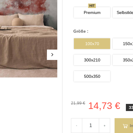
HIT
Premium
Selbstkl
Größe :
100x70
150x
300x210
350x
500x350
14,73 €
21,99 €
3
I
-
+