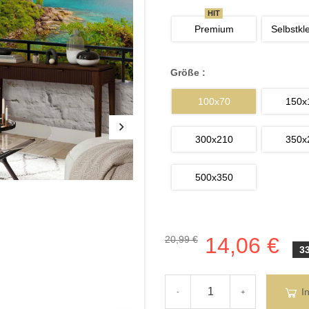
HIT
Premium
Selbstkl
Größe :
100x70
150x
300x210
350x
500x350
14,06 €
20,99 €
3
I
-
+