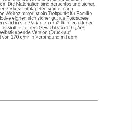
n. Die Materialien sind geruchlos und sicher.
lten?
Vlies-Fototapeten
sind einfach
as Wohnzimmer ist ein Treffpunkt für Familie
Motive eignen sich sicher gut als
Fototapete
en
sind in vier Varianten erhältlich, von denen
liesstoff mit einem Gewicht von 110 g/m²,
selbstklebende Version
(Druck auf
t von 170 g/m² in Verbindung mit dem