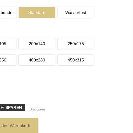
ebende
Standard
Wasserfest
105
200x140
250x175
256
400x280
450x315
3% SPAREN
Bruttopreis
n den Warenkorb