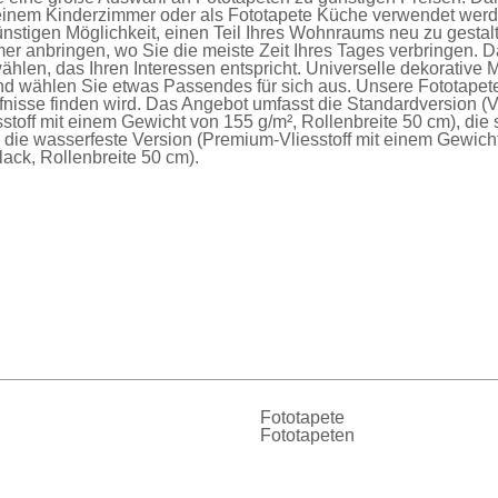
einem Kinderzimmer oder als
Fototapete Küche
verwendet werde
nstigen Möglichkeit, einen Teil Ihres Wohnraums neu zu gesta
er anbringen, wo Sie die meiste Zeit Ihres Tages verbringen. D
ählen, das Ihren Interessen entspricht. Universelle dekorative 
nd wählen Sie etwas Passendes für sich aus. Unsere
Fototapet
fnisse finden wird. Das Angebot umfasst die
Standardversion
(V
sstoff mit einem Gewicht von 155 g/m², Rollenbreite 50 cm), die
d die
wasserfeste Version
(Premium-Vliesstoff mit einem Gewich
ck, Rollenbreite 50 cm).
Fototapete
Fototapeten