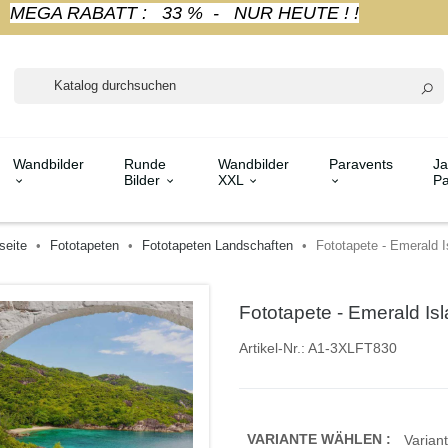
MEGA RABATT : 33 % - NUR HEUTE ! !
Wandbilder
Runde
Wandbilder
Paravents
Ja
Bilder
XXL
Pa
seite
Fototapeten
Fototapeten Landschaften
Fototapete - Emerald I
Fototapete - Emerald Is
Artikel-Nr.:
A1-3XLFT830
VARIANTE WÄHLEN :
Variant