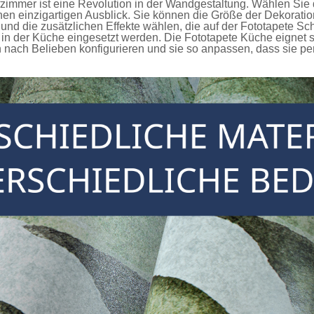
fzimmer
ist eine Revolution in der Wandgestaltung. Wählen Sie 
en einzigartigen Ausblick. Sie können die Größe der Dekorati
nd die zusätzlichen Effekte wählen, die auf der
Fototapete Sc
in der Küche eingesetzt werden. Die
Fototapete Küche
eignet s
ach Belieben konfigurieren und sie so anpassen, dass sie per