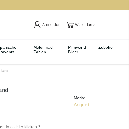
Anmelden
Warenkorb
panische
Malen nach
Pinnwand
Zubehör
ravents
Zahlen
Bilder
sland
land
Marke
Artgeist
en Info - hier klicken ?