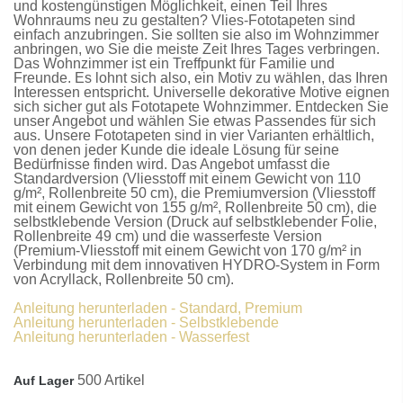
und kostengünstigen Möglichkeit, einen Teil Ihres
Wohnraums neu zu gestalten?
Vlies-Fototapeten
sind
einfach anzubringen. Sie sollten sie also im Wohnzimmer
anbringen, wo Sie die meiste Zeit Ihres Tages verbringen.
Das Wohnzimmer ist ein Treffpunkt für Familie und
Freunde. Es lohnt sich also, ein Motiv zu wählen, das Ihren
Interessen entspricht. Universelle dekorative Motive eignen
sich sicher gut als
Fototapete Wohnzimmer
. Entdecken Sie
unser Angebot und wählen Sie etwas Passendes für sich
aus. Unsere
Fototapeten
sind in vier Varianten erhältlich,
von denen jeder Kunde die ideale Lösung für seine
Bedürfnisse finden wird. Das Angebot umfasst die
Standardversion
(Vliesstoff mit einem Gewicht von 110
g/m², Rollenbreite 50 cm), die
Premiumversion
(Vliesstoff
mit einem Gewicht von 155 g/m², Rollenbreite 50 cm), die
selbstklebende Version
(Druck auf selbstklebender Folie,
Rollenbreite 49 cm) und die
wasserfeste Version
(Premium-Vliesstoff mit einem Gewicht von 170 g/m² in
Verbindung mit dem innovativen HYDRO-System in Form
von Acryllack, Rollenbreite 50 cm).
Anleitung herunterladen - Standard, Premium
Anleitung herunterladen - Selbstklebende
Anleitung herunterladen - Wasserfest
500 Artikel
Auf Lager