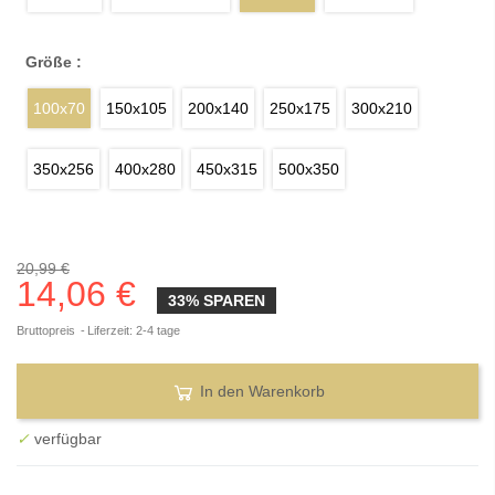
Größe :
100x70
150x105
200x140
250x175
300x210
350x256
400x280
450x315
500x350
20,99 €
14,06 €
33% SPAREN
Bruttopreis
Liferzeit: 2-4 tage
In den Warenkorb
✓
verfügbar