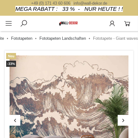
+49 (0) 171 43 60 606
|
info@wall-dekor.de
MEGA RABATT : 33 % - NUR HEUTE ! !
ite
Fototapeten
Fototapeten Landschaften
Fototapete - Giant waves
Neu
-33%