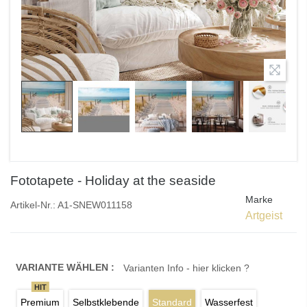
Fototapete - Holiday at the seaside
Marke
Artikel-Nr.:
A1-SNEW011158
Artgeist
VARIANTE WÄHLEN :
Varianten Info - hier klicken ?
HIT
Premium
Selbstklebende
Standard
Wasserfest