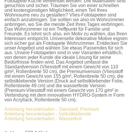
Fototapete Küche
verwendet werden. Die Materialien sind
geruchlos und sicher. Träumen Sie von einer schnellen
und kostengünstigen Möglichkeit, einen Teil Ihres
Wohnraums neu zu gestalten?
Vlies-Fototapeten
sind
einfach anzubringen. Sie sollten sie also im Wohnzimmer
anbringen, wo Sie die meiste Zeit Ihres Tages verbringen.
Das Wohnzimmer ist ein Treffpunkt für Familie und
Freunde. Es lohnt sich also, ein Motiv zu wählen, das Ihren
Interessen entspricht. Universelle dekorative Motive eignen
sich sicher gut als
Fototapete Wohnzimmer
. Entdecken Sie
unser Angebot und wählen Sie etwas Passendes für sich
aus. Unsere
Fototapeten
sind in vier Varianten erhältlich,
von denen jeder Kunde die ideale Lösung für seine
Bedürfnisse finden wird. Das Angebot umfasst die
Standardversion
(Vliesstoff mit einem Gewicht von 110
g/m², Rollenbreite 50 cm), die
Premiumversion
(Vliesstoff
mit einem Gewicht von 155 g/m², Rollenbreite 50 cm), die
selbstklebende Version
(Druck auf selbstklebender Folie,
Rollenbreite 49 cm) und die
wasserfeste Version
(Premium-Vliesstoff mit einem Gewicht von 170 g/m² in
Verbindung mit dem innovativen HYDRO-System in Form
von Acryllack, Rollenbreite 50 cm).
Anleitung herunterladen - Standard, Premium
Anleitung herunterladen - Selbstklebende
Anleitung herunterladen - Wasserfest