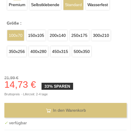
Premium
Selbstklebende
Standard
Wasserfest
Größe :
100x70
150x105
200x140
250x175
300x210
350x256
400x280
450x315
500x350
21,99 €
14,73 €
33% SPAREN
Bruttopreis
Liferzeit: 2-4 tage
In den Warenkorb
✓
verfügbar