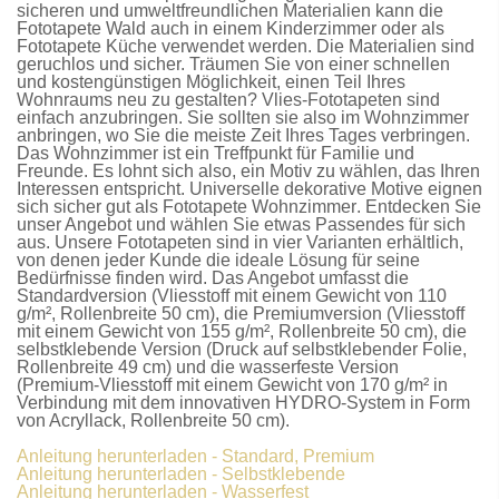
sicheren und umweltfreundlichen Materialien kann die
Fototapete Wald
auch in einem Kinderzimmer oder als
Fototapete Küche
verwendet werden. Die Materialien sind
geruchlos und sicher. Träumen Sie von einer schnellen
und kostengünstigen Möglichkeit, einen Teil Ihres
Wohnraums neu zu gestalten?
Vlies-Fototapeten
sind
einfach anzubringen. Sie sollten sie also im Wohnzimmer
anbringen, wo Sie die meiste Zeit Ihres Tages verbringen.
Das Wohnzimmer ist ein Treffpunkt für Familie und
Freunde. Es lohnt sich also, ein Motiv zu wählen, das Ihren
Interessen entspricht. Universelle dekorative Motive eignen
sich sicher gut als
Fototapete Wohnzimmer
. Entdecken Sie
unser Angebot und wählen Sie etwas Passendes für sich
aus. Unsere
Fototapeten
sind in vier Varianten erhältlich,
von denen jeder Kunde die ideale Lösung für seine
Bedürfnisse finden wird. Das Angebot umfasst die
Standardversion
(Vliesstoff mit einem Gewicht von 110
g/m², Rollenbreite 50 cm), die
Premiumversion
(Vliesstoff
mit einem Gewicht von 155 g/m², Rollenbreite 50 cm), die
selbstklebende Version
(Druck auf selbstklebender Folie,
Rollenbreite 49 cm) und die
wasserfeste Version
(Premium-Vliesstoff mit einem Gewicht von 170 g/m² in
Verbindung mit dem innovativen HYDRO-System in Form
von Acryllack, Rollenbreite 50 cm).
Anleitung herunterladen - Standard, Premium
Anleitung herunterladen - Selbstklebende
Anleitung herunterladen - Wasserfest