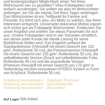
und kostengünstigen Möglichkeit, einen Teil Ihres
Wohnraums neu zu gestalten?
Vlies-Fototapeten
sind
einfach anzubringen. Sie sollten sie also im Wohnzimmer
anbringen, wo Sie die meiste Zeit Ihres Tages verbringen.
Das Wohnzimmer ist ein Treffpunkt für Familie und
Freunde. Es lohnt sich also, ein Motiv zu wählen, das Ihren
Interessen entspricht. Universelle dekorative Motive eignen
sich sicher gut als
Fototapete Wohnzimmer
. Entdecken Sie
unser Angebot und wählen Sie etwas Passendes für sich
aus. Unsere
Fototapeten
sind in vier Varianten erhältlich,
von denen jeder Kunde die ideale Lösung für seine
Bedürfnisse finden wird. Das Angebot umfasst die
Standardversion
(Vliesstoff mit einem Gewicht von 110
g/m², Rollenbreite 50 cm), die
Premiumversion
(Vliesstoff
mit einem Gewicht von 155 g/m², Rollenbreite 50 cm), die
selbstklebende Version
(Druck auf selbstklebender Folie,
Rollenbreite 49 cm) und die
wasserfeste Version
(Premium-Vliesstoff mit einem Gewicht von 170 g/m² in
Verbindung mit dem innovativen HYDRO-System in Form
von Acryllack, Rollenbreite 50 cm).
Anleitung herunterladen - Standard, Premium
Anleitung herunterladen - Selbstklebende
Anleitung herunterladen - Wasserfest
500 Artikel
Auf Lager