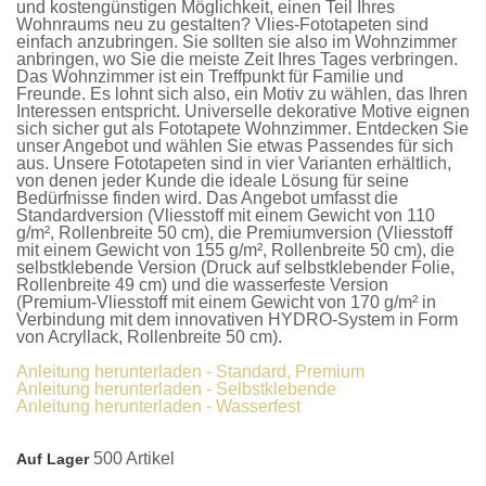
und kostengünstigen Möglichkeit, einen Teil Ihres
Wohnraums neu zu gestalten?
Vlies-Fototapeten
sind
einfach anzubringen. Sie sollten sie also im Wohnzimmer
anbringen, wo Sie die meiste Zeit Ihres Tages verbringen.
Das Wohnzimmer ist ein Treffpunkt für Familie und
Freunde. Es lohnt sich also, ein Motiv zu wählen, das Ihren
Interessen entspricht. Universelle dekorative Motive eignen
sich sicher gut als
Fototapete Wohnzimmer
. Entdecken Sie
unser Angebot und wählen Sie etwas Passendes für sich
aus. Unsere
Fototapeten
sind in vier Varianten erhältlich,
von denen jeder Kunde die ideale Lösung für seine
Bedürfnisse finden wird. Das Angebot umfasst die
Standardversion
(Vliesstoff mit einem Gewicht von 110
g/m², Rollenbreite 50 cm), die
Premiumversion
(Vliesstoff
mit einem Gewicht von 155 g/m², Rollenbreite 50 cm), die
selbstklebende Version
(Druck auf selbstklebender Folie,
Rollenbreite 49 cm) und die
wasserfeste Version
(Premium-Vliesstoff mit einem Gewicht von 170 g/m² in
Verbindung mit dem innovativen HYDRO-System in Form
von Acryllack, Rollenbreite 50 cm).
Anleitung herunterladen - Standard, Premium
Anleitung herunterladen - Selbstklebende
Anleitung herunterladen - Wasserfest
500 Artikel
Auf Lager