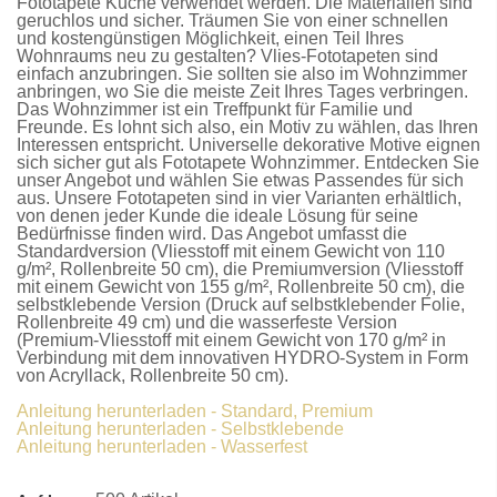
Fototapete Küche
verwendet werden. Die Materialien sind
geruchlos und sicher. Träumen Sie von einer schnellen
und kostengünstigen Möglichkeit, einen Teil Ihres
Wohnraums neu zu gestalten?
Vlies-Fototapeten
sind
einfach anzubringen. Sie sollten sie also im Wohnzimmer
anbringen, wo Sie die meiste Zeit Ihres Tages verbringen.
Das Wohnzimmer ist ein Treffpunkt für Familie und
Freunde. Es lohnt sich also, ein Motiv zu wählen, das Ihren
Interessen entspricht. Universelle dekorative Motive eignen
sich sicher gut als
Fototapete Wohnzimmer
. Entdecken Sie
unser Angebot und wählen Sie etwas Passendes für sich
aus. Unsere
Fototapeten
sind in vier Varianten erhältlich,
von denen jeder Kunde die ideale Lösung für seine
Bedürfnisse finden wird. Das Angebot umfasst die
Standardversion
(Vliesstoff mit einem Gewicht von 110
g/m², Rollenbreite 50 cm), die
Premiumversion
(Vliesstoff
mit einem Gewicht von 155 g/m², Rollenbreite 50 cm), die
selbstklebende Version
(Druck auf selbstklebender Folie,
Rollenbreite 49 cm) und die
wasserfeste Version
(Premium-Vliesstoff mit einem Gewicht von 170 g/m² in
Verbindung mit dem innovativen HYDRO-System in Form
von Acryllack, Rollenbreite 50 cm).
Anleitung herunterladen - Standard, Premium
Anleitung herunterladen - Selbstklebende
Anleitung herunterladen - Wasserfest